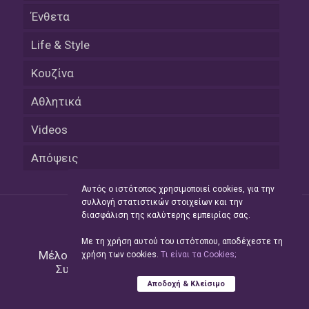
Ένθετα
Life & Style
Κουζίνα
Αθλητικά
Videos
Απόψεις
Αυτός ο ιστότοπος χρησιμοποιεί cookies, για την
συλλογή στατιστικών στοιχείων και την
διασφάλιση της καλύτερης εμπειρίας σας.
Με τη χρήση αυτού του ιστότοπου, αποδέχεστε τη
Μέλος του Δικτύου της
Hellas Press Media
|
χρήση των cookies.
Tι είναι τα Cookies;
Συντήρηση και Ανάπτυξη
Green Apple
Αποδοχή & Κλείσιμο