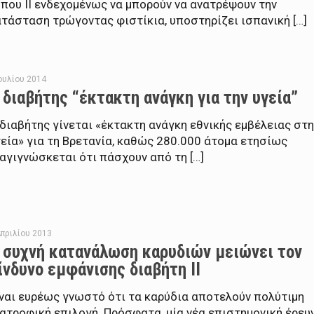
που ΙΙ ενδεχομένως να μπορούν να ανατρέψουν την
τάσταση τρώγοντας φιστίκια, υποστηρίζει ισπανική […]
Ιουλίου 2014
 διαβήτης “έκτακτη ανάγκη για την υγεία”
διαβήτης γίνεται «έκτακτη ανάγκη εθνικής εμβέλειας στη
εία» για τη Βρετανία, καθώς 280.000 άτομα ετησίως
αγιγνώσκεται ότι πάσχουν από τη […]
Απριλίου 2013
 συχνή κατανάλωση καρυδιών μειώνει τον
ίνδυνο εμφάνισης διαβήτη ΙΙ
ίναι ευρέως γνωστό ότι τα καρύδια αποτελούν πολύτιμη
ατροφική επιλογή. Πρόσφατα, μία νέα επιστημονική έρευ