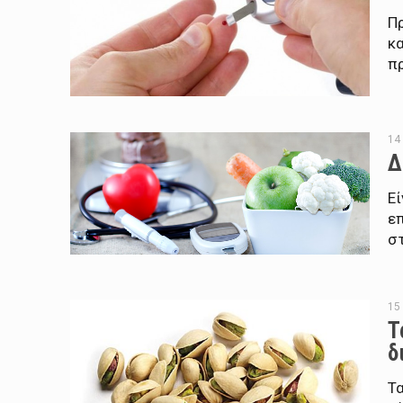
Π
κ
πρ
14
Δ
Εί
επ
στ
15
Τ
δ
Τ