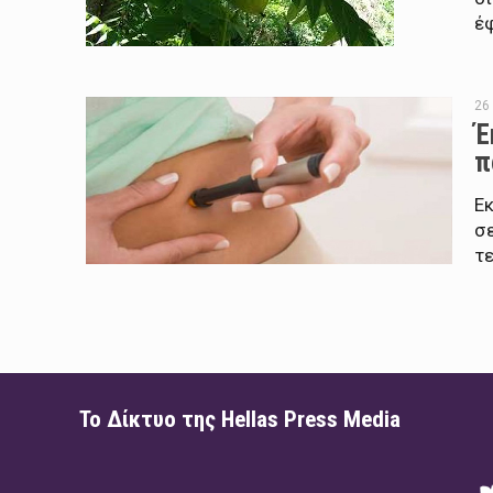
έ
26
Έ
π
Ε
σ
τε
Το Δίκτυο της Hellas Press Media