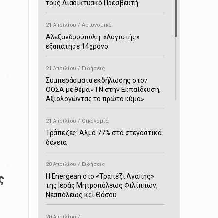
τους Διαδικτυακό Πρεσβευτή
21 Απριλίου / Αστυνομικά
Αλεξανδρούπολη: «Λογιστής»
εξαπάτησε 14χρονο
21 Απριλίου / Ειδήσεις
Συμπεράσματα εκδήλωσης στον
ΟΟΣΑ με θέμα «ΤΝ στην Εκπαίδευση,
Αξιολογώντας το πρώτο κύμα»
21 Απριλίου / Οικονομία
Τράπεζες: Άλμα 77% στα στεγαστικά
δάνεια
20 Απριλίου / Ειδήσεις
ς
H Energean στο «Τραπέζι Αγάπης»
της Ιεράς Μητροπόλεως Φιλίππων,
Νεαπόλεως και Θάσου
20 Απριλίου /