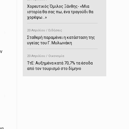
Χορευτικός Όμιλος Ξάνθης- «Mια
ιστορία θα σας πω, ένα τραγούδι θα
χορέψω…»
20 Απριλίου / Ειδήσεις
Σταθερή παραμένει η κατάσταση της
υγείας του Γ. Μυλωνάκη
ν
20 Απριλίου / Οικονομία
ΤτΕ: Αυξημένα κατά 70,7% τα έσοδα
από τον τουρισμό στο δίμηνο
Ιανουαρίου-Φεβρουαρίου
20 Απριλίου / Αστυνομικά
Συνελήφθη στο Παρανέστι για κατοχή
πιστολιού κρότου – αερίου
20 Απριλίου / Κόσμος
Ιαπωνία: Σεισμός 7,5 βαθμών –
Δεύτερο τσουνάμι ύψους 80
να