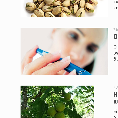
τύ
κα
7 
Ο
Ο 
υγ
δι
4 
Η
κ
Ε
δι