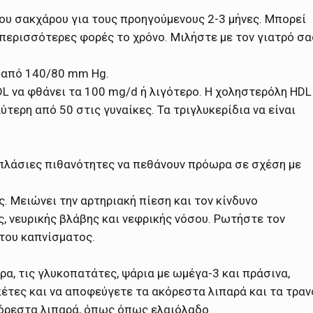
δου σακχάρου για τους προηγούμενους 2-3 μήνες. Μπορεί
 περισσότερες φορές το χρόνο. Μιλήστε με τον γιατρό σα
ω από 140/80 mm Hg.
DL να φθάνει τα 100 mg/d ή λιγότερο. Η χοληστερόλη HDL
ύτερη από 50 στις γυναίκες. Τα τριγλυκερίδια να είναι
διπλάσιες πιθανότητες να πεθάνουν πρόωρα σε σχέση με
. Μειώνει την αρτηριακή πίεση και τον κίνδυνο
, νευρικής βλάβης και νεφρικής νόσου. Ρωτήστε τον
 του καπνίσματος.
α, τις γλυκοπατάτες, ψάρια με ωμέγα-3 και πράσινα,
κέτες και να αποφεύγετε τα ακόρεστα λιπαρά και τα τραν
κόρεστα λιπαρά, όπως όπως ελαιόλαδο.