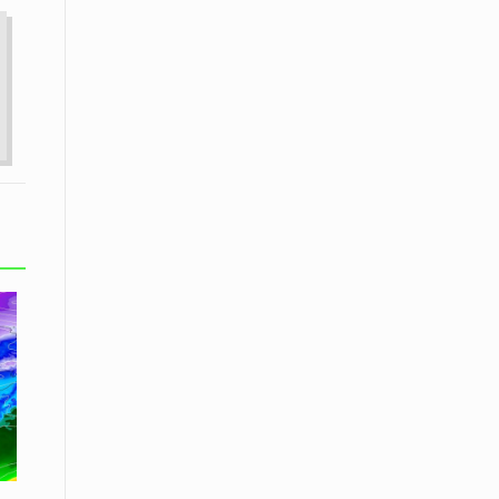
Μικρές πράξεις φροντίδας για
αδέσποτες γάτες από μαθητές στο
Κάτω Νευροκόπι
07 Απριλίου / Κοινωνία
Το «Τρίτο Μέρος»: Γιατί η οικογένεια
του 2026 αναζητά το καταφύγιό της
στα Νεστοχώρια
06 Απριλίου / Κοινωνία
Δήμος Ξάνθης και Πυροσβεστική
Υπηρεσία: Κοινή δράση ενημέρωσης
και ετοιμότητας για την αντιπυρική
περίοδο 2026
06 Απριλίου /
Ο Δήμαρχος Αβδήρων συγχαίρει τους
ποδοσφαιριστές, τους προπονητές
και τις διοικήσεις των
Ποδοσφαιρικών Συλλόγων ΠΑΥΛΟΣ
ΜΕΛΑΣ ΚΟΥΤΣΟΥ & ΑΤΛΑΣ ΣΕΛΙΝΟΥ