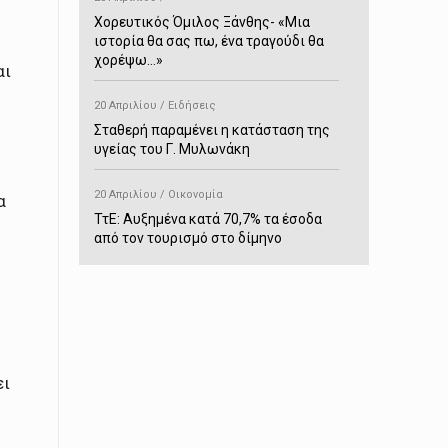
Χορευτικός Όμιλος Ξάνθης- «Mια
ιστορία θα σας πω, ένα τραγούδι θα
χορέψω…»
αι
20 Απριλίου / Ειδήσεις
Σταθερή παραμένει η κατάσταση της
υγείας του Γ. Μυλωνάκη
20 Απριλίου / Οικονομία
α
ΤτΕ: Αυξημένα κατά 70,7% τα έσοδα
από τον τουρισμό στο δίμηνο
Ιανουαρίου-Φεβρουαρίου
20 Απριλίου / Αστυνομικά
Συνελήφθη στο Παρανέστι για κατοχή
πιστολιού κρότου – αερίου
ει
20 Απριλίου / Κόσμος
Ιαπωνία: Σεισμός 7,5 βαθμών –
Δεύτερο τσουνάμι ύψους 80