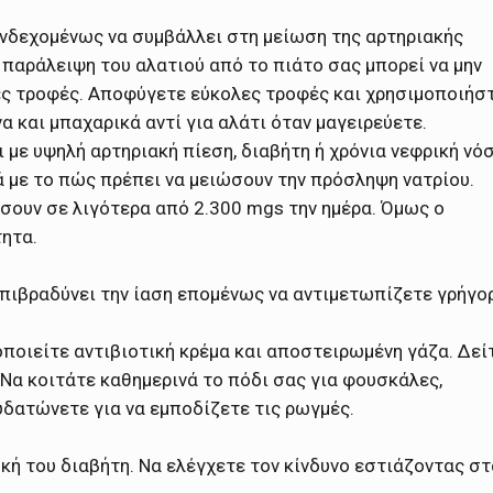
νδεχομένως να συμβάλλει στη μείωση της αρτηριακής
 παράλειψη του αλατιού από το πιάτο σας μπορεί να μην
ες τροφές. Αποφύγετε εύκολες τροφές και χρησιμοποιήσ
 και μπαχαρικά αντί για αλάτι όταν μαγειρεύετε.
 με υψηλή αρτηριακή πίεση, διαβήτη ή χρόνια νεφρική νό
κά με το πώς πρέπει να μειώσουν την πρόσληψη νατρίου.
ώσουν σε λιγότερα από 2.300 mgs την ημέρα. Όμως ο
ητα.
επιβραδύνει την ίαση επομένως να αντιμετωπίζετε γρήγο
ποιείτε αντιβιοτική κρέμα και αποστειρωμένη γάζα. Δεί
 Να κοιτάτε καθημερινά το πόδι σας για φουσκάλες,
νυδατώνετε για να εμποδίζετε τις ρωγμές.
κή του διαβήτη. Να ελέγχετε τον κίνδυνο εστιάζοντας στ