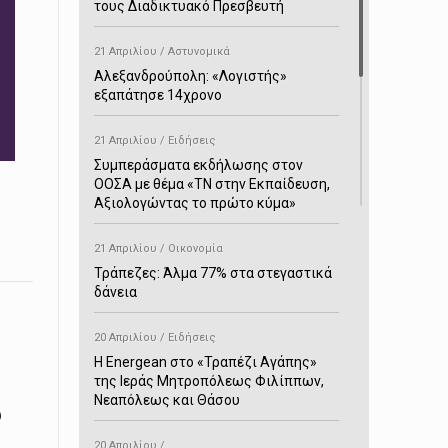
τους Διαδικτυακό Πρεσβευτή
21 Απριλίου / Αστυνομικά
Αλεξανδρούπολη: «Λογιστής»
εξαπάτησε 14χρονο
21 Απριλίου / Ειδήσεις
Συμπεράσματα εκδήλωσης στον
ΟΟΣΑ με θέμα «ΤΝ στην Εκπαίδευση,
Αξιολογώντας το πρώτο κύμα»
21 Απριλίου / Οικονομία
Τράπεζες: Άλμα 77% στα στεγαστικά
δάνεια
20 Απριλίου / Ειδήσεις
H Energean στο «Τραπέζι Αγάπης»
της Ιεράς Μητροπόλεως Φιλίππων,
Νεαπόλεως και Θάσου
υ
20 Απριλίου /