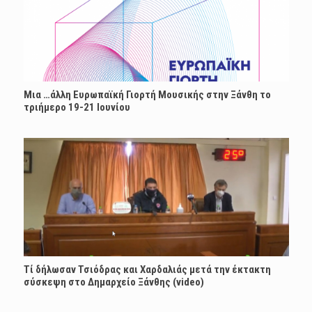
Μια …άλλη Ευρωπαϊκή Γιορτή Μουσικής στην Ξάνθη το
τριήμερο 19-21 Ιουνίου
Τί δήλωσαν Τσιόδρας και Χαρδαλιάς μετά την έκτακτη
σύσκεψη στο Δημαρχείο Ξάνθης (video)