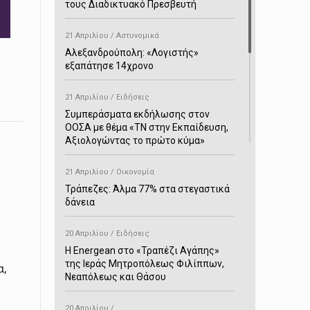
τους Διαδικτυακό Πρεσβευτή
21 Απριλίου / Αστυνομικά
Αλεξανδρούπολη: «Λογιστής»
εξαπάτησε 14χρονο
21 Απριλίου / Ειδήσεις
Συμπεράσματα εκδήλωσης στον
ΟΟΣΑ με θέμα «ΤΝ στην Εκπαίδευση,
Αξιολογώντας το πρώτο κύμα»
η
21 Απριλίου / Οικονομία
Τράπεζες: Άλμα 77% στα στεγαστικά
δάνεια
20 Απριλίου / Ειδήσεις
H Energean στο «Τραπέζι Αγάπης»
της Ιεράς Μητροπόλεως Φιλίππων,
α,
Νεαπόλεως και Θάσου
20 Απριλίου /