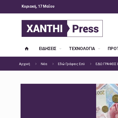
Κυριακή, 17 Μαΐου
ΕΙΔΗΣΕΙΣ
ΤΕΧΝΟΛΟΓΙΑ
ΠΡΟΤ
Αρχική
Νέα
Εδώ Γράφεις Εσύ
EΔΩ ΓΡΑΦΕΙΣ 