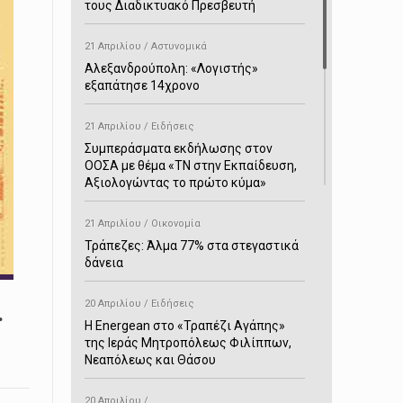
τους Διαδικτυακό Πρεσβευτή
21 Απριλίου / Αστυνομικά
Αλεξανδρούπολη: «Λογιστής»
εξαπάτησε 14χρονο
21 Απριλίου / Ειδήσεις
Συμπεράσματα εκδήλωσης στον
ΟΟΣΑ με θέμα «ΤΝ στην Εκπαίδευση,
Αξιολογώντας το πρώτο κύμα»
21 Απριλίου / Οικονομία
Τράπεζες: Άλμα 77% στα στεγαστικά
δάνεια
20 Απριλίου / Ειδήσεις
.
H Energean στο «Τραπέζι Αγάπης»
της Ιεράς Μητροπόλεως Φιλίππων,
Νεαπόλεως και Θάσου
20 Απριλίου /