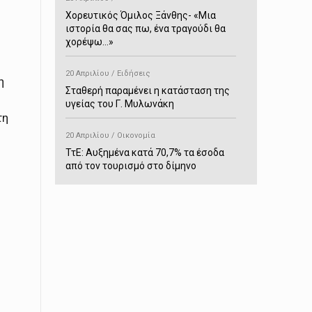
Χορευτικός Όμιλος Ξάνθης- «Mια
ιστορία θα σας πω, ένα τραγούδι θα
χορέψω…»
20 Απριλίου / Ειδήσεις
η
Σταθερή παραμένει η κατάσταση της
υγείας του Γ. Μυλωνάκη
τη
20 Απριλίου / Οικονομία
ΤτΕ: Αυξημένα κατά 70,7% τα έσοδα
από τον τουρισμό στο δίμηνο
Ιανουαρίου-Φεβρουαρίου
20 Απριλίου / Αστυνομικά
Συνελήφθη στο Παρανέστι για κατοχή
πιστολιού κρότου – αερίου
20 Απριλίου / Κόσμος
Ιαπωνία: Σεισμός 7,5 βαθμών –
Δεύτερο τσουνάμι ύψους 80