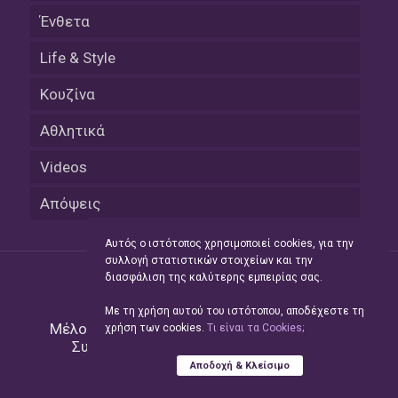
Ένθετα
Life & Style
Κουζίνα
Αθλητικά
Videos
Απόψεις
Αυτός ο ιστότοπος χρησιμοποιεί cookies, για την
συλλογή στατιστικών στοιχείων και την
διασφάλιση της καλύτερης εμπειρίας σας.
Με τη χρήση αυτού του ιστότοπου, αποδέχεστε τη
Μέλος του Δικτύου της
Hellas Press Media
|
χρήση των cookies.
Tι είναι τα Cookies;
Συντήρηση και Ανάπτυξη
Green Apple
Αποδοχή & Κλείσιμο