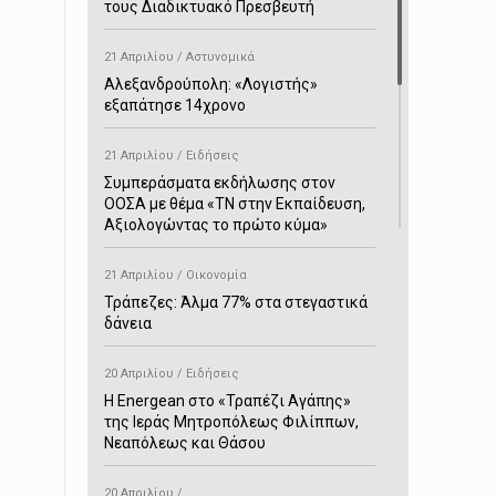
τους Διαδικτυακό Πρεσβευτή
21 Απριλίου / Αστυνομικά
Αλεξανδρούπολη: «Λογιστής»
εξαπάτησε 14χρονο
21 Απριλίου / Ειδήσεις
Συμπεράσματα εκδήλωσης στον
ΟΟΣΑ με θέμα «ΤΝ στην Εκπαίδευση,
Αξιολογώντας το πρώτο κύμα»
21 Απριλίου / Οικονομία
Τράπεζες: Άλμα 77% στα στεγαστικά
δάνεια
20 Απριλίου / Ειδήσεις
H Energean στο «Τραπέζι Αγάπης»
της Ιεράς Μητροπόλεως Φιλίππων,
Νεαπόλεως και Θάσου
20 Απριλίου /