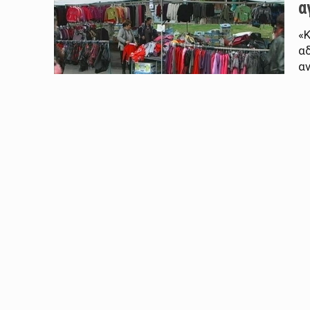
α
«
α
αν