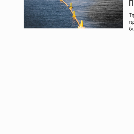
Π
Τ
π
δι