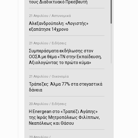
τους Διαδικτυακό Πρεσβευτή
21 Απριλίου / Αστυνομικά
Αλεξανδρούπολη: «Λογιστής»
εξαπάτησε 14χρονο
21 Απριλίου / Ειδήσεις
Συμπεράσματα εκδήλωσης στον
ΟΟΣΑ με θέμα «ΤΝ στην Εκπαίδευση,
Αξιολογώντας το πρώτο κύμα»
21 Απριλίου / Οικονομία
Τράπεζες: Άλμα 77% στα στεγαστικά
δάνεια
20 Απριλίου / Ειδήσεις
H Energean στο «Τραπέζι Αγάπης»
της Ιεράς Μητροπόλεως Φιλίππων,
Νεαπόλεως και Θάσου
20 Απριλίου /