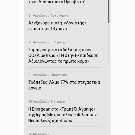
τους Διαδικτυακό Πρεσβευτή
21 Απριλίου / Αστυνομικά
Αλεξανδρούπολη: «Λογιστής»
εξαπάτησε 14χρονο
21 Απριλίου / Ειδήσεις
Συμπεράσματα εκδήλωσης στον
ΟΟΣΑ με θέμα «ΤΝ στην Εκπαίδευση,
Αξιολογώντας το πρώτο κύμα»
21 Απριλίου / Οικονομία
Τράπεζες: Άλμα 77% στα στεγαστικά
δάνεια
20 Απριλίου / Ειδήσεις
H Energean στο «Τραπέζι Αγάπης»
της Ιεράς Μητροπόλεως Φιλίππων,
Νεαπόλεως και Θάσου
20 Απριλίου /