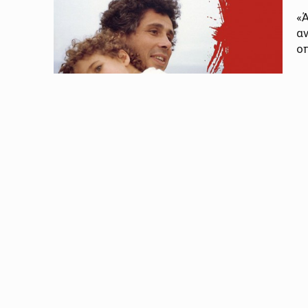
«Ά
αν
οπ