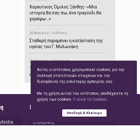
Χορευτικός Όμιλος Ξάνθης- «Mια
ιστορία θα σας πω, ένα τραγούδι θα
χορέψω…»
20 Απριλίου / Ειδήσεις
Σταθερή παραμένει η κατάσταση της
υγείας του Γ. Μυλωνάκη
20 Απριλίου / Οικονομία
ΤτΕ: Αυξημένα κατά 70,7% τα έσοδα
Αυτός ο ιστότοπος χρησιμοποιεί cookies, για την
από τον τουρισμό στο δίμηνο
συλλογή στατιστικών στοιχείων και την
Ιανουαρίου-Φεβρουαρίου
διασφάλιση της καλύτερης εμπειρίας σας.
Με τη χρήση αυτού του ιστότοπου, αποδέχεστε τη
20 Απριλίου / Αστυνομικά
χρήση των cookies.
Tι είναι τα Cookies;
Συνελήφθη στο Παρανέστι για κατοχή
ση
Γρήγορη Πλοήγηση
πιστολιού κρότου – αερίου
Αποδοχή & Κλείσιμο
 Media
Ειδήσεις
20 Απριλίου / Κόσμος
Ιαπωνία: Σεισμός 7,5 βαθμών –
Τεχνολογία
Δεύτερο τσουνάμι ύψους 80