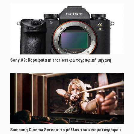
Sony A9: Koρυφαία mirrorless φωτογραφική μηχανή
Samsung Cinema Screen: το μέλλον του κινηματογράφου