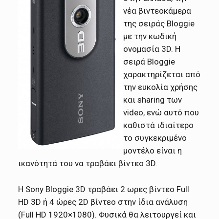
νέα βιντεοκάμερα
της σειράς Bloggie
με την κωδική
ονομασία 3D. H
σειρά Bloggie
χαρακτηρίζεται από
την ευκολία χρήσης
και sharing των
video, ενώ αυτό που
καθιστά ιδιαίτερo
τo συγκεκριμένo
μοντέλο είναι η
ικανότητά του να τραβάει βίντεο 3D.
Η Sony Bloggie 3D τραβάει 2 ωρες βίντεο Full
HD 3D ή 4 ώρες 2D βίντεο στην ίδια ανάλυση
(Full HD 1920×1080). Φυσικά θα λειτουργεί και