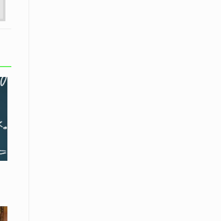
Το Μουσικό Σχολείο Ξάνθης σας
προσκαλεί στο σεμινάριο Χρήστου
Καλκάνη, «Get into the Music»
15 Απριλίου /
Υπογράφεται σήμερα η σύμβαση για
ερευνητική γεώτρηση στο Ιόνιο
15 Απριλίου /
Φυλάκιση 2,5 ετών σε δημοσιογράφο
στην Τουρκία για «διασπορά
παραπλανητικών πληροφοριών»
15 Απριλίου / Ειδήσεις
Νεφώσεις παροδικά αυξημένες σε
όλη τη χώρα – Αφρικανική σκόνη στα
κεντρικά και τα νότια
15 Απριλίου / Ελλάδα
Κλιμακώνουν τις κινητοποιήσεις
τους οι κτηνοτρόφοι της Λέσβου