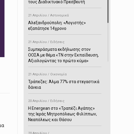
τους Διαδικτυακό Πρεσβευτή
21 Απριλίου / Αστυνομικά
Αλεξανδρούπολη: «Λογιστής»
εξαπάτησε 14χρονο
21 Απριλίου / Ειδήσεις
Συμπεράσματα εκδήλωσης στον
ΟΟΣΑ με θέμα «ΤΝ στην Εκπαίδευση,
Αξιολογώντας το πρώτο κύμα»
21 Απριλίου / Οικονομία
Τράπεζες: Άλμα 77% στα στεγαστικά
δάνεια
20 Απριλίου / Ειδήσεις
H Energean στο «Τραπέζι Αγάπης»
της Ιεράς Μητροπόλεως Φιλίππων,
Νεαπόλεως και Θάσου
ια
20 Απριλίου /