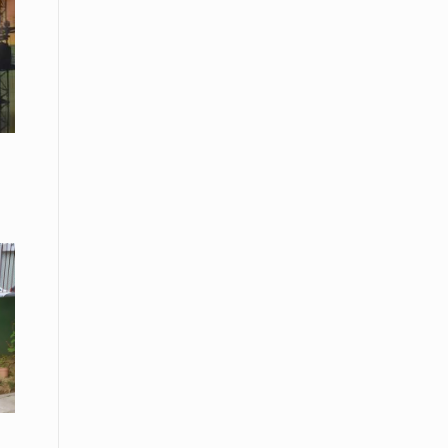
08 Απριλίου / Κοινωνία
Παγκόσμια Ημέρα Ρομά -Ένα σχολείο
που δίνει φωνή, ευκαιρίες και ελπίδα
08 Απριλίου / Υγεία
Τρίκαλα: Ολιστικό πρόγραμμα
άσκησης για άτομα με νόσο
Πάρκινσον στο Πανεπιστήμιο
Θεσσαλίας
08 Απριλίου / Οικονομία
Εκτός έδρας συνεδριάσεις Δ.Σ.: το
Επιμελητήριο Ξάνθης ενισχύει την
επαφή με τους επαγγελματίες
08 Απριλίου / Άλλα Σπορ
Η Ξάνθη στον παλμό του ευρωπαϊκού
μπάσκετ U16 με το 2ο Διεθνές
Τουρνουά «Φ. Αμοιρίδης»