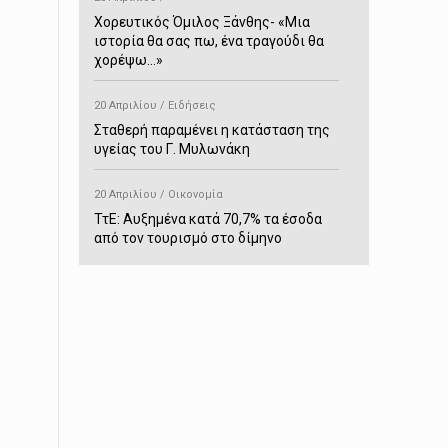
Χορευτικός Όμιλος Ξάνθης- «Mια
ιστορία θα σας πω, ένα τραγούδι θα
χορέψω…»
20 Απριλίου / Ειδήσεις
Σταθερή παραμένει η κατάσταση της
υγείας του Γ. Μυλωνάκη
20 Απριλίου / Οικονομία
ΤτΕ: Αυξημένα κατά 70,7% τα έσοδα
από τον τουρισμό στο δίμηνο
Ιανουαρίου-Φεβρουαρίου
20 Απριλίου / Αστυνομικά
Συνελήφθη στο Παρανέστι για κατοχή
πιστολιού κρότου – αερίου
20 Απριλίου / Κόσμος
Ιαπωνία: Σεισμός 7,5 βαθμών –
Δεύτερο τσουνάμι ύψους 80