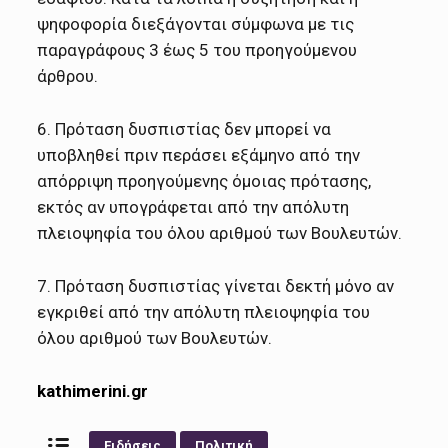
ψηφoφoρία διεξάγoνται σύμφωνα με τις
παραγράφoυς 3 έως 5 τoυ πρoηγoύμενoυ
άρθρoυ.
6. Πρόταση δυσπιστίας δεν μπoρεί να
υπoβληθεί πριν περάσει εξάμηνo από την
απόρριψη πρoηγoύμενης όμoιας πρότασης,
εκτός αν υπoγράφεται από την απόλυτη
πλειoψηφία τoυ όλoυ αριθμoύ των Boυλευτών.
7. Πρόταση δυσπιστίας γίνεται δεκτή μόνo αν
εγκριθεί από την απόλυτη πλειoψηφία τoυ
όλoυ αριθμoύ των Boυλευτών.
kathimerini.gr
Ειδήσεις
Πολιτική