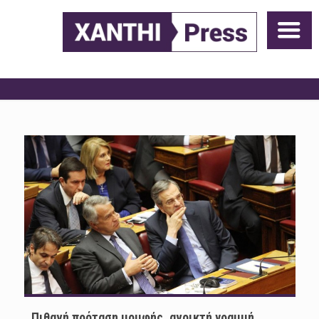
Πιθανή πρόταση μομφής, ανοικτή γραμμή