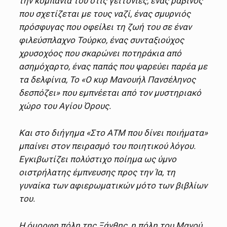
την κομπανία του στις γειτονιές, ένας ραβίνος
που σχετίζεται με τους ναζί, ένας σμυρνιός
πρόσφυγας που οφείλει τη ζωή του σε έναν
φιλεύσπλαχνο Τούρκο, ένας συνταξιούχος
χρυσοχόος που σκαρώνει ποτηράκια από
ασημόχαρτο, ένας παπάς που ψαρεύει παρέα με
τα δελφίνια, Το «Ο κυρ Μανουήλ Πανσέληνος
δεσπόζει» που εμπνέεται από τον μυστηριακό
χώρο του Αγίου Όρους.
Και στο διήγημα «Στο ΑΤΜ που δίνει ποιήματα»
μπαίνει στον πειρασμό του ποιητικού λόγου.
Εγκιβωτίζει πολύστιχο ποίημα ως ύμνο
οιστρήλατης έμπνευσης προς την Ία, τη
γυναίκα των αφιερωματικών μότο των βιβλίων
του.
Η όμορφη πόλη της Ξάνθης, η πόλη του Μανού