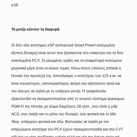
eSP.
Τα μοτέρ κάνουν τη διαφορά
Οι δύο νέοι κινητήρες eSP (enhanced Smart Power-ενισχυμένη
έξυπνη δύναμη) είναι αυτοί που βρίσκονται στο επίκεντρο για τα δύο
ανανεωμένα PCX. Οι μειωμένες τριβές και τα ελαφρύτερα κινούμενα
μηχανικά μέρη ήταν οι κύριοι τομείς πάνω στους οποίους εστίασε η
Honda την προσοχή της. Αποτέλεσμα, ο κινητήρας των 125 κ.εκ. να
είναι ισχυρότερος, οικονομικότερος ακόμη πιο αξιόπιστος αλλά και
πιο ήσυχος σε σχέση με το υπάρχον μοτέρ. Η τροφοδοσία
εξακολουθεί να πραγματοποιείται από το γνωστό σύστημα ψεκασμού
PGM-Fi της Honda, με σώμα διαμέτρου 28 χλστ., ενώ τόσο η μίζα
ACG, που παίζει και το ρόλο του δυναμό, όσο φυσικά και το Idle
Stop, υπάρχουν φυσικά και εδώ. Βελτιώσεις σε σχέση με τον
απερχόμενο κινητήρα του PCX έχουν πραγματοποιηθεί και στο CVT