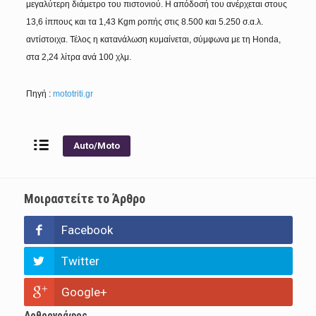
μεγαλύτερη διάμετρο του πιστονιού. Η απόδοσή του ανέρχεται στους
13,6 ίππους και τα 1,43 Kgm ροπής στις 8.500 και 5.250 σ.α.λ.
αντίστοιχα. Τέλος η κατανάλωση κυμαίνεται, σύμφωνα με τη Honda,
στα 2,24 λίτρα ανά 100 χλμ.
Πηγή :
mototriti.gr
Auto/Moto
Μοιραστείτε το Άρθρο
Facebook
Twitter
Google+
Αρθρογράφος