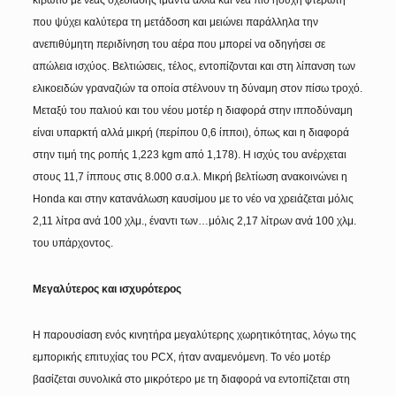
κιβώτιο με νέας σχεδίασης ιμάντα αλλά και νέα πιο ήσυχη φτερωτή
που ψύχει καλύτερα τη μετάδοση και μειώνει παράλληλα την
ανεπιθύμητη περιδίνηση του αέρα που μπορεί να οδηγήσει σε
απώλεια ισχύος. Βελτιώσεις, τέλος, εντοπίζονται και στη λίπανση των
ελικοειδών γραναζιών τα οποία στέλνουν τη δύναμη στον πίσω τροχό.
Μεταξύ του παλιού και του νέου μοτέρ η διαφορά στην ιπποδύναμη
είναι υπαρκτή αλλά μικρή (περίπου 0,6 ίπποι), όπως και η διαφορά
στην τιμή της ροπής 1,223 kgm από 1,178). Η ισχύς του ανέρχεται
στους 11,7 ίππους στις 8.000 σ.α.λ. Μικρή βελτίωση ανακοινώνει η
Honda και στην κατανάλωση καυσίμου με το νέο να χρειάζεται μόλις
2,11 λίτρα ανά 100 χλμ., έναντι των…μόλις 2,17 λίτρων ανά 100 χλμ.
του υπάρχοντος.
Μεγαλύτερος και ισχυρότερος
Η παρουσίαση ενός κινητήρα μεγαλύτερης χωρητικότητας, λόγω της
εμπορικής επιτυχίας του PCX, ήταν αναμενόμενη. Το νέο μοτέρ
βασίζεται συνολικά στο μικρότερο με τη διαφορά να εντοπίζεται στη