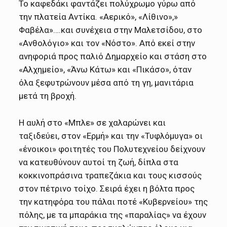
Το καφεδάκι φαντάζει πολύχρωμο γύρω από
την πλατεία Αντίκα. «Αερικό», «Λίθινο»,»
Φαβέλα»….και συνέχεια στην Μαλετσίδου, στο
«Ανθολόγιο» και τον «Νόστο». Από εκεί στην
ανηφοριά προς παλιό Δημαρχείο και στάση στο
«Αλχημείο», «Άνω Κάτω» και «Πικάσο», όταν
όλα ξεφυτρώνουν μέσα από τη γη, μανιτάρια
μετά τη βροχή.
Η αυλή στο «Μπλε» σε χαλαρώνει και
ταξιδεύει, στον «Ερμή» και την «Τυφλόμυγα» οι
«ένοικοι» φοιτητές του Πολυτεχνείου δείχνουν
να κατευθύνουν αυτοί τη ζωή, δίπλα στα
κοκκινοπράσινα τραπεζάκια και τους κισσούς
στον πέτρινο τοίχο. Σειρά έχει η βόλτα προς
την κατηφόρα του πάλαι ποτέ «Κυβερνείου» της
πόλης, με τα μπαράκια της «παραλίας» να έχουν