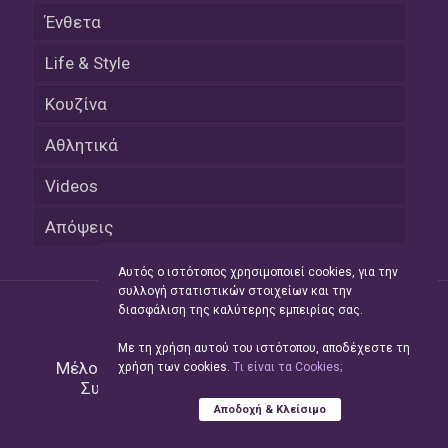
Ένθετα
Life & Style
Κουζίνα
Αθλητικά
Videos
Απόψεις
Αυτός ο ιστότοπος χρησιμοποιεί cookies, για την
συλλογή στατιστικών στοιχείων και την
διασφάλιση της καλύτερης εμπειρίας σας.
Με τη χρήση αυτού του ιστότοπου, αποδέχεστε τη
Μέλος του Δικτύου της
Hellas Press Media
|
χρήση των cookies.
Tι είναι τα Cookies;
Συντήρηση και Ανάπτυξη
Green Apple
Αποδοχή & Κλείσιμο