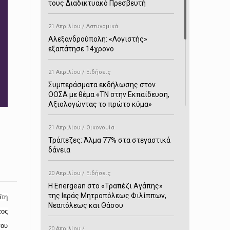
τους Διαδικτυακό Πρεσβευτή
21 Απριλίου / Αστυνομικά
Αλεξανδρούπολη: «Λογιστής»
εξαπάτησε 14χρονο
21 Απριλίου / Ειδήσεις
Συμπεράσματα εκδήλωσης στον
ΟΟΣΑ με θέμα «ΤΝ στην Εκπαίδευση,
Αξιολογώντας το πρώτο κύμα»
21 Απριλίου / Οικονομία
Τράπεζες: Άλμα 77% στα στεγαστικά
δάνεια
20 Απριλίου / Ειδήσεις
H Energean στο «Τραπέζι Αγάπης»
της Ιεράς Μητροπόλεως Φιλίππων,
ίτη
Νεαπόλεως και Θάσου
τος
που
20 Απριλίου /