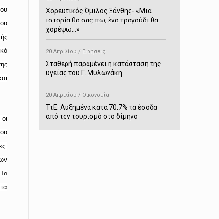
του
Χορευτικός Όμιλος Ξάνθης- «Mια
ιστορία θα σας πω, ένα τραγούδι θα
ου
χορέψω…»
ής
ικό
20 Απριλίου / Ειδήσεις
Σταθερή παραμένει η κατάσταση της
ης
υγείας του Γ. Μυλωνάκη
αι
20 Απριλίου / Οικονομία
ΤτΕ: Αυξημένα κατά 70,7% τα έσοδα
από τον τουρισμό στο δίμηνο
 οι
Ιανουαρίου-Φεβρουαρίου
που
ες.
20 Απριλίου / Αστυνομικά
λων
Συνελήφθη στο Παρανέστι για κατοχή
πιστολιού κρότου – αερίου
 Το
 τα
20 Απριλίου / Κόσμος
Ιαπωνία: Σεισμός 7,5 βαθμών –
Δεύτερο τσουνάμι ύψους 80