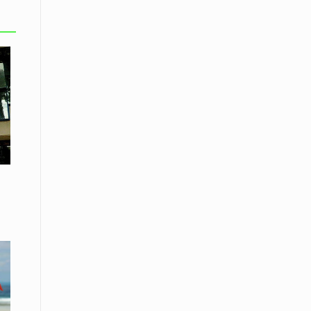
Το Μουσικό Σχολείο Ξάνθης σας
προσκαλεί στο σεμινάριο Χρήστου
Καλκάνη, «Get into the Music»
15 Απριλίου /
Υπογράφεται σήμερα η σύμβαση για
ερευνητική γεώτρηση στο Ιόνιο
15 Απριλίου /
Φυλάκιση 2,5 ετών σε δημοσιογράφο
στην Τουρκία για «διασπορά
παραπλανητικών πληροφοριών»
15 Απριλίου / Ειδήσεις
Νεφώσεις παροδικά αυξημένες σε
όλη τη χώρα – Αφρικανική σκόνη στα
κεντρικά και τα νότια
15 Απριλίου / Ελλάδα
Κλιμακώνουν τις κινητοποιήσεις
τους οι κτηνοτρόφοι της Λέσβου