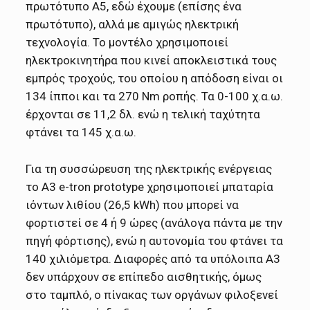
πρωτότυπο A5, εδώ έχουμε (επίσης ένα
πρωτότυπο), αλλά με αμιγώς ηλεκτρική
τεχνολογία. Το μοντέλο χρησιμοποιεί
ηλεκτροκινητήρα που κινεί αποκλειστικά τους
εμπρός τροχούς, του οποίου η απόδοση είναι οι
134 ίπποι και τα 270 Nm ροπής. Τα 0-100 χ.α.ω.
έρχονται σε 11,2 δλ. ενώ η τελική ταχύτητα
φτάνει τα 145 χ.α.ω.
Για τη συσσώρευση της ηλεκτρικής ενέργειας
το A3 e-tron prototype χρησιμοποιεί μπαταρία
ιόντων λιθίου (26,5 kWh) που μπορεί να
φορτιστεί σε 4 ή 9 ώρες (ανάλογα πάντα με την
πηγή φόρτισης), ενώ η αυτονομία του φτάνει τα
140 χιλιόμετρα. Διαφορές από τα υπόλοιπα Α3
δεν υπάρχουν σε επίπεδο αισθητικής, όμως
στο ταμπλό, ο πίνακας των οργάνων φιλοξενεί