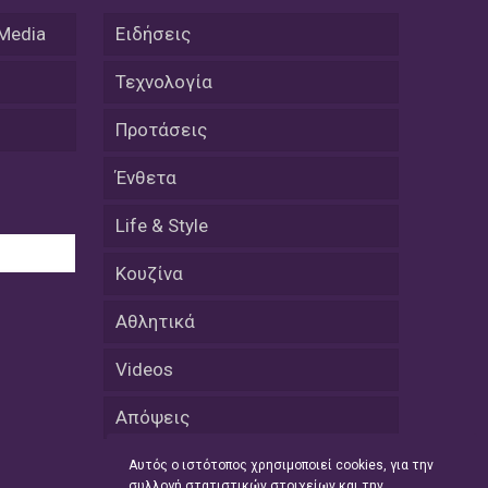
 Media
Ειδήσεις
08 Απριλίου / Κοινωνία
Παγκόσμια Ημέρα Ρομά -Ένα σχολείο
Τεχνολογία
που δίνει φωνή, ευκαιρίες και ελπίδα
Προτάσεις
08 Απριλίου / Υγεία
Τρίκαλα: Ολιστικό πρόγραμμα
Ένθετα
άσκησης για άτομα με νόσο
Πάρκινσον στο Πανεπιστήμιο
Life & Style
Θεσσαλίας
Κουζίνα
08 Απριλίου / Οικονομία
Εκτός έδρας συνεδριάσεις Δ.Σ.: το
Αθλητικά
Επιμελητήριο Ξάνθης ενισχύει την
επαφή με τους επαγγελματίες
Videos
08 Απριλίου / Άλλα Σπορ
Απόψεις
Η Ξάνθη στον παλμό του ευρωπαϊκού
μπάσκετ U16 με το 2ο Διεθνές
Τουρνουά «Φ. Αμοιρίδης»
Αυτός ο ιστότοπος χρησιμοποιεί cookies, για την
συλλογή στατιστικών στοιχείων και την