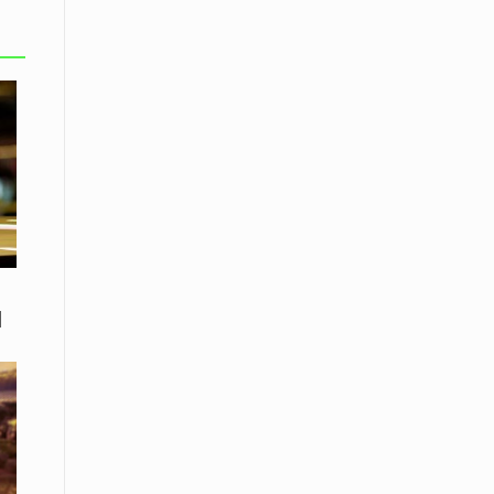
εκατοστών
20 Απριλίου / Ειδήσεις
Παρουσίαση του Κοινού
Προγράμματος Μεταπτυχιακών
Σπουδών «Evolutionary Medicine» από
το Δημοκρίτειο Πανεπιστήμιο
Θράκης
20 Απριλίου / Οικονομία
Μείωση 4,6% σημείωσε ο γενικός
δείκτης κύκλου εργασιών στη
βιομηχανία τον Φεβρουάριο εφέτος
ανακοίνωσε η ΕΛΣΤΑΤ
Ι
20 Απριλίου / Ειδήσεις
Λειβαδίτης Ξάνθης: Πώς η πατάτα
«εκμεταλλεύτηκε» την κληρονομιά
των Παγετώνων
20 Απριλίου /