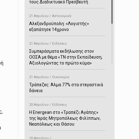
τους Διαδικτυακό Πρεσβευτή
21 Απριλίου / Αστυνομικά
Αλεξανδρούπολη: «Λογιστής»
εξαπάτησε 14χρονο
21 Απριλίου / Ειδήσεις
Συμπεράσματα εκδήλωσης στον
ΟΟΣΑ με θέμα «ΤΝ στην Εκπαίδευση,
υή
Αξιολογώντας το πρώτο κύμα»
21 Απριλίου / Οικονομία
ο
Τράπεζες: Άλμα 77% στα στεγαστικά
δάνεια
20 Απριλίου / Ειδήσεις
,
H Energean στο «Τραπέζι Αγάπης»
της Ιεράς Μητροπόλεως Φιλίππων,
Νεαπόλεως και Θάσου
α
20 Απριλίου /