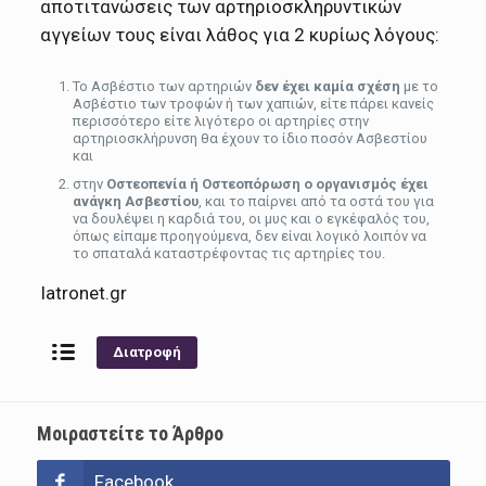
αποτιτανώσεις των αρτηριοσκληρυντικών
αγγείων τους είναι λάθος για 2 κυρίως λόγους:
Το Ασβέστιο των αρτηριών
δεν έχει καμία σχέση
με το
Ασβέστιο των τροφών ή των χαπιών, είτε πάρει κανείς
περισσότερο είτε λιγότερο οι αρτηρίες στην
αρτηριοσκλήρυνση θα έχουν το ίδιο ποσόν Ασβεστίου
και
στην
Οστεοπενία ή Οστεοπόρωση ο οργανισμός έχει
ανάγκη Ασβεστίου
, και το παίρνει από τα οστά του για
να δουλέψει η καρδιά του, οι μυς και ο εγκέφαλός του,
όπως είπαμε προηγούμενα, δεν είναι λογικό λοιπόν να
το σπαταλά καταστρέφοντας τις αρτηρίες του.
Iatronet.gr
Διατροφή
Μοιραστείτε το Άρθρο
Facebook