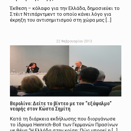
Έκθεση – κόλαφο για την Ελλάδα, δημοσιεύει το
Στέιτ Ντιπάρντμεντ το οποίο κάνει λόγο για
έκρηξη του αντισημιτισμού στη χώρα μας […]
22 Φεβρουαρίου 2013
Βερολίνο: Δείτε το βίντεο με τον “εξάψαλμο”
νεαρής στον Κώστα Σημίτη
Κατά τη διάρκεια εκδήλωσης που διοργάνωσε
το ίδρυμα Heinrich-Boll των Γερμανών Πρασίνων
με θέμα “Η Ελλάδα στην κρίση; Πώς μπορεί η […]