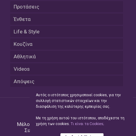
Προτάσεις
Ένθετα
Life & Style
Κουζίνα
Αθλητικά
Videos
Απόψεις
Αυτός ο ιστότοπος χρησιμοποιεί cookies, για την
συλλογή στατιστικών στοιχείων και την
διασφάλιση της καλύτερης εμπειρίας σας.
Με τη χρήση αυτού του ιστότοπου, αποδέχεστε τη
Μέλος του Δικτύου της
Hellas Press Media
|
χρήση των cookies.
Tι είναι τα Cookies;
Συντήρηση και Ανάπτυξη
Green Apple