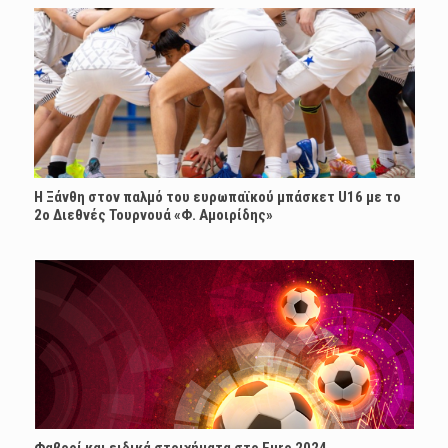
Η Ξάνθη στον παλμό του ευρωπαϊκού μπάσκετ U16 με το
2ο Διεθνές Τουρνουά «Φ. Αμοιρίδης»