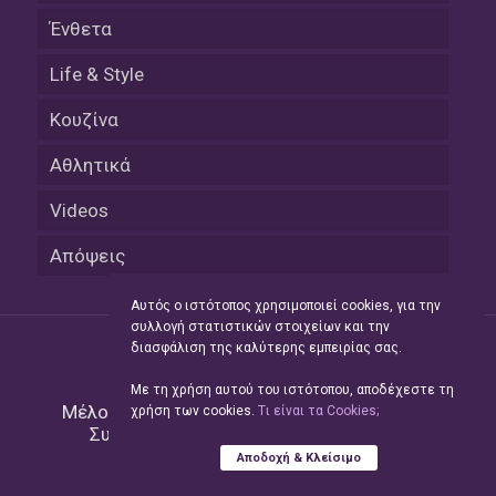
Ένθετα
Life & Style
Κουζίνα
Αθλητικά
Videos
Απόψεις
Αυτός ο ιστότοπος χρησιμοποιεί cookies, για την
συλλογή στατιστικών στοιχείων και την
διασφάλιση της καλύτερης εμπειρίας σας.
Με τη χρήση αυτού του ιστότοπου, αποδέχεστε τη
Μέλος του Δικτύου της
Hellas Press Media
|
χρήση των cookies.
Tι είναι τα Cookies;
Συντήρηση και Ανάπτυξη
Green Apple
Αποδοχή & Κλείσιμο