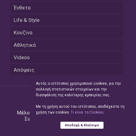
Ένθετα
Life & Style
Κουζίνα
Αθλητικά
Videos
Απόψεις
Αυτός ο ιστότοπος χρησιμοποιεί cookies, για την
συλλογή στατιστικών στοιχείων και την
διασφάλιση της καλύτερης εμπειρίας σας.
Με τη χρήση αυτού του ιστότοπου, αποδέχεστε τη
Μέλος του Δικτύου της
Hellas Press Media
|
χρήση των cookies.
Tι είναι τα Cookies;
Συντήρηση και Ανάπτυξη
Green Apple
Αποδοχή & Κλείσιμο