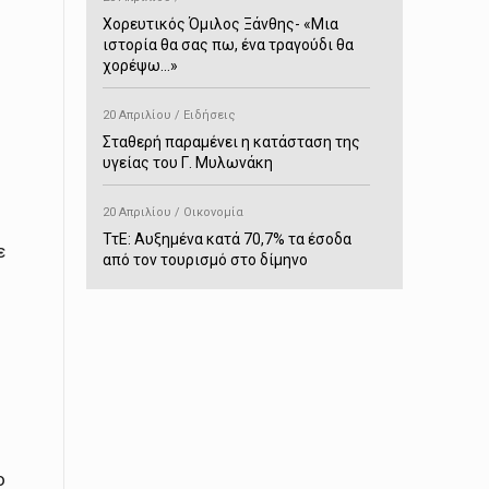
Χορευτικός Όμιλος Ξάνθης- «Mια
ιστορία θα σας πω, ένα τραγούδι θα
χορέψω…»
20 Απριλίου / Ειδήσεις
Σταθερή παραμένει η κατάσταση της
υγείας του Γ. Μυλωνάκη
20 Απριλίου / Οικονομία
ΤτΕ: Αυξημένα κατά 70,7% τα έσοδα
ε
από τον τουρισμό στο δίμηνο
Ιανουαρίου-Φεβρουαρίου
20 Απριλίου / Αστυνομικά
Συνελήφθη στο Παρανέστι για κατοχή
πιστολιού κρότου – αερίου
20 Απριλίου / Κόσμος
Ιαπωνία: Σεισμός 7,5 βαθμών –
Δεύτερο τσουνάμι ύψους 80
ο