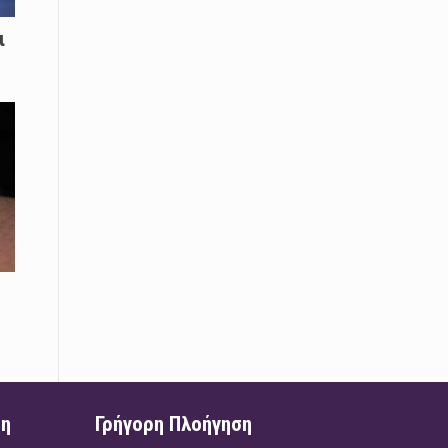
Μικρές πράξεις φροντίδας για
αδέσποτες γάτες από μαθητές στο
ι
Κάτω Νευροκόπι
07 Απριλίου / Κοινωνία
Το «Τρίτο Μέρος»: Γιατί η οικογένεια
του 2026 αναζητά το καταφύγιό της
στα Νεστοχώρια
06 Απριλίου / Κοινωνία
Δήμος Ξάνθης και Πυροσβεστική
Υπηρεσία: Κοινή δράση ενημέρωσης
και ετοιμότητας για την αντιπυρική
περίοδο 2026
06 Απριλίου /
Ο Δήμαρχος Αβδήρων συγχαίρει τους
ποδοσφαιριστές, τους προπονητές
και τις διοικήσεις των
Ποδοσφαιρικών Συλλόγων ΠΑΥΛΟΣ
ση
Γρήγορη Πλοήγηση
ΜΕΛΑΣ ΚΟΥΤΣΟΥ & ΑΤΛΑΣ ΣΕΛΙΝΟΥ