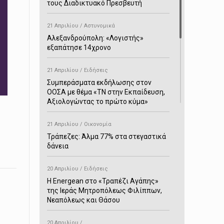
τους Διαδικτυακό Πρεσβευτή
21 Απριλίου / Αστυνομικά
Αλεξανδρούπολη: «Λογιστής»
εξαπάτησε 14χρονο
21 Απριλίου / Ειδήσεις
Συμπεράσματα εκδήλωσης στον
ΟΟΣΑ με θέμα «ΤΝ στην Εκπαίδευση,
Αξιολογώντας το πρώτο κύμα»
21 Απριλίου / Οικονομία
Τράπεζες: Άλμα 77% στα στεγαστικά
δάνεια
20 Απριλίου / Ειδήσεις
H Energean στο «Τραπέζι Αγάπης»
της Ιεράς Μητροπόλεως Φιλίππων,
Νεαπόλεως και Θάσου
20 Απριλίου /