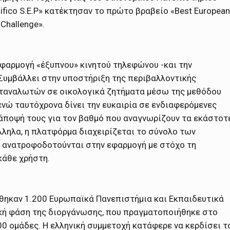
ifico S.E.P» κατέκτησαν το πρώτο βραβείο «Best European
Challenge».
εφαρμογή «έξυπνου» κινητού τηλεφώνου -και την
 Συμβάλλει στην υποστήριξη της περιβαλλοντικής
ταναλωτών σε οικολογικά ζητήματα μέσω της μεθόδου
 ενώ ταυτόχρονα δίνει την ευκαιρία σε ενδιαφερόμενες
 άποψή τους για τον βαθμό που αναγνωρίζουν τα εκάστοτ
λληλα, η πλατφόρμα διαχειρίζεται το σύνολο των
α ανατροφοδοτούνται στην εφαρμογή με στόχο τη
κάθε χρήστη.
θηκαν 1.200 Ευρωπαϊκά Πανεπιστήμια και Εκπαιδευτικά
ική φάση της διοργάνωσης, που πραγματοποιήθηκε στο
0 ομάδες. Η ελληνική συμμετοχή κατάφερε να κερδίσει τ