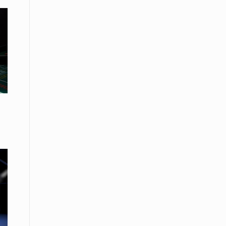
08 Απριλίου / Κοινωνία
Energean: Και φέτος στο πλευρό της
Ενορίας του Αγίου Γρηγορίου του
Θεολόγου στη Νέα Καρβάλη
08 Απριλίου /
Με επιτυχία ολοκληρώθηκε το
Thrace Negotiations Tournament
2026
08 Απριλίου /
Άστατος ο καιρός τις ημέρες του
Πάσχα
08 Απριλίου / Οικονομία
Κάτω από τα 100 δολάρια το
πετρέλαιο – Πτώση 20% στην τιμή
του ευρωπαϊκού αερίου
08 Απριλίου / Κοινωνία