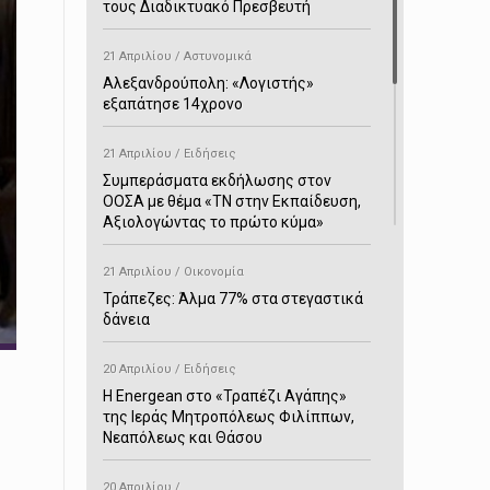
τους Διαδικτυακό Πρεσβευτή
21 Απριλίου / Αστυνομικά
Αλεξανδρούπολη: «Λογιστής»
εξαπάτησε 14χρονο
21 Απριλίου / Ειδήσεις
Συμπεράσματα εκδήλωσης στον
ΟΟΣΑ με θέμα «ΤΝ στην Εκπαίδευση,
Αξιολογώντας το πρώτο κύμα»
21 Απριλίου / Οικονομία
Τράπεζες: Άλμα 77% στα στεγαστικά
δάνεια
20 Απριλίου / Ειδήσεις
H Energean στο «Τραπέζι Αγάπης»
της Ιεράς Μητροπόλεως Φιλίππων,
Νεαπόλεως και Θάσου
20 Απριλίου /