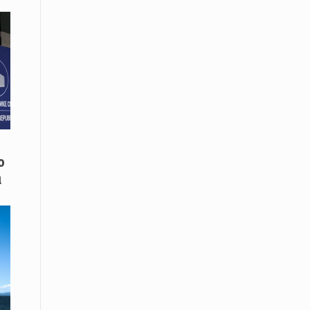
Το Μουσικό Σχολείο Ξάνθης σας
προσκαλεί στο σεμινάριο Χρήστου
Καλκάνη, «Get into the Music»
15 Απριλίου /
Υπογράφεται σήμερα η σύμβαση για
ερευνητική γεώτρηση στο Ιόνιο
15 Απριλίου /
Φυλάκιση 2,5 ετών σε δημοσιογράφο
στην Τουρκία για «διασπορά
ο
παραπλανητικών πληροφοριών»
α
15 Απριλίου / Ειδήσεις
Νεφώσεις παροδικά αυξημένες σε
όλη τη χώρα – Αφρικανική σκόνη στα
κεντρικά και τα νότια
15 Απριλίου / Ελλάδα
Κλιμακώνουν τις κινητοποιήσεις
τους οι κτηνοτρόφοι της Λέσβου