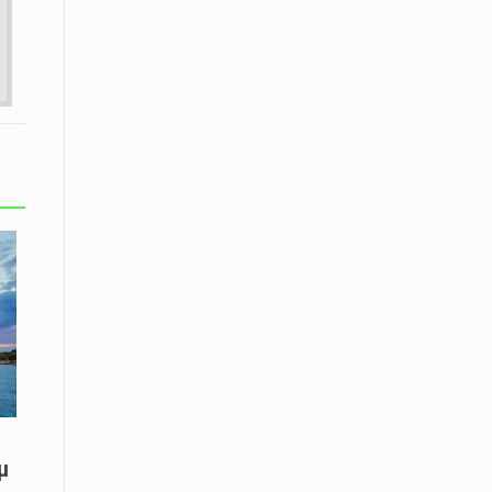
εκατοστών
20 Απριλίου / Ειδήσεις
Παρουσίαση του Κοινού
Προγράμματος Μεταπτυχιακών
Σπουδών «Evolutionary Medicine» από
το Δημοκρίτειο Πανεπιστήμιο
Θράκης
20 Απριλίου / Οικονομία
Μείωση 4,6% σημείωσε ο γενικός
δείκτης κύκλου εργασιών στη
βιομηχανία τον Φεβρουάριο εφέτος
ανακοίνωσε η ΕΛΣΤΑΤ
20 Απριλίου / Ειδήσεις
Λειβαδίτης Ξάνθης: Πώς η πατάτα
«εκμεταλλεύτηκε» την κληρονομιά
των Παγετώνων
μ
20 Απριλίου /