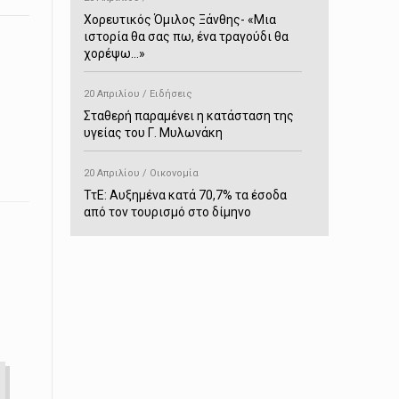
Χορευτικός Όμιλος Ξάνθης- «Mια
ιστορία θα σας πω, ένα τραγούδι θα
χορέψω…»
20 Απριλίου / Ειδήσεις
Σταθερή παραμένει η κατάσταση της
υγείας του Γ. Μυλωνάκη
20 Απριλίου / Οικονομία
ΤτΕ: Αυξημένα κατά 70,7% τα έσοδα
από τον τουρισμό στο δίμηνο
Ιανουαρίου-Φεβρουαρίου
20 Απριλίου / Αστυνομικά
Συνελήφθη στο Παρανέστι για κατοχή
πιστολιού κρότου – αερίου
20 Απριλίου / Κόσμος
Ιαπωνία: Σεισμός 7,5 βαθμών –
Δεύτερο τσουνάμι ύψους 80