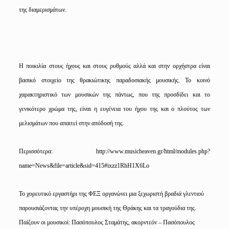
της διαμερισμάτων.
Η ποικιλία στους ήχους και στους ρυθμούς αλλά και στην ορχήστρα είναι
βασικό στοιχείο της θρακιώτικης παραδοσιακής μουσικής. Το κοινό
χαρακτηριστικό των μουσικών της πάντως, που της προσδίδει και το
γενικότερο χρώμα της, είναι η ευγένεια του ήχου της και ο πλούτος των
μελισμάτων που απαιτεί στην απόδοσή της.
Περισσότερα:
http://www.musicheaven.gr/html/modules.php?
name=News&file=article&sid=415#ixzz1RhH1X6Lo
Το χορευτικό εργαστήρι της ΦΕΞ οργανώνει μια ξεχωριστή βραδιά γλεντιού
παρουσιάζοντας την υπέροχη μουσική της Θράκης και τα τραγούδια της.
Παίζουν οι μουσικοί: Πασόπουλος Σταμάτης, ακορντεόν – Πασόπουλος