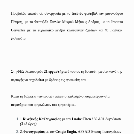
Προβολές ταινιών σε συνεργασία με το Διεθνές φεστιβάλ κινηματογράφου
Πάτρας, με το Φεστιβάλ Ταινιών Μικρού Μήκους Δράμας, με
το
Instituto
Cervantes
με το
ευρωπαϊκό κέντρο κινουμένων σχεδίων και το Γαλλικό
Ινστιτούτο
.
Στη ΦΕΞ λειτουργούν
21 εργαστήρια
δίνοντας τη δυνατότητα στο κοινό της
περιοχής να ασχολείται με δράσεις τις αρεσκείας του.
Κατά τη διάρκεια των εορτών εκλεκτοί καλεσμένοι συμμετέχουν στα
σεμινάρια
που οργανώνουν στα εργαστήρια..
1.
Κινεζικής Καλλιγραφίας
με τον
Luoke Chen /
30 &31 Αυγούστου
(3+3 ώρες)
2.
Φωτογραφίας
με τον
Cengiz
Engin
,
AFSAD Ένωση Φωτογράφων