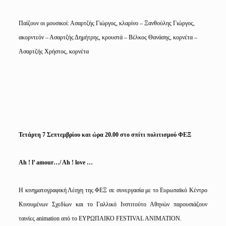
Παίζουν οι μουσικοί: Ασαρτζής Γιώργος, κλαρίνο – Ξανθούλης Γιώργος,
ακορντεόν – Ασαρτζής Δημήτρης, κρουστά – Βέλκος Θανάσης, κορνέτα –
Ασαρτζής Χρήστος, κορνέτα
Τετάρτη 7 Σεπτεμβρίου και ώρα 20.00 στο σπίτι πολιτισμού ΦΕΞ
Ah
!
l
’
amour
…/
Ah ! love …
Η κινηματογραφική Λέσχη της ΦΕΞ σε συνεργασία με το Ευρωπαϊκό Κέντρο
Κινουμένων Σχεδίων και το Γαλλικό Ινστιτούτο Αθηνών παρουσιάζουν
ταινίες animation από το ΕΥΡΩΠΑΙΚΟ FESTIVAL ANIMATION.