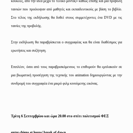
κούκλες, από την ιδέα μέχρι το τελικό μοντάζ» καθώς επίσης και μια προβολή
ταινιών που προέκυψαν από μαθητές και εκπαιδευτικούς με βάση το βιβλίο.
Στο τέλος της εκδήλωσης θα δοθεί στους συμμετέχοντες ένα DVD με τις
ταινίες της προβολής.
Στην εκδήλωση θα παραβρίσκεται ο συγγραφέας και θα είναι διαθέσιμος για
ερωτήσεις και συζήτηση.
Επιπλέον, όσοι από τους παραβρισκόμενους το επιθυμούν θα εμπλακούν σε
μια βιωματική προσέγγιση της τεχνικής του animation δημιουργώντας με την
συνδρομή του συγγραφέα ένα μικρό φιλμ κινούμενης εικόνας.
Τρίτη 6 Σεπτεμβρίου και ώρα 20.00 στο σπίτι πολιτισμού ΦΕΞ
entre
chiens
et
loups
/
break
of
dawn