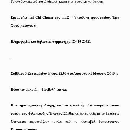
Γενικά δεν απαιτούνται
ιδιαίτερες ικανότητες ή φυσική κατάσταση.
Εργαστήρι
Tai
Chi
Chuan
της ΦΕΞ – Υπεύθυνη εργαστηρίου, Έμη
Χατζηπαναγιώτη
Πληροφορίες και δηλώσεις συμμετοχής: 25410-25421
Σάββατο 3 Σεπτεμβρίου & ώρα 22.00 στο Λαογραφικό Μουσείο Ξάνθης
Πόσο πιο μακριά;
– Προβολή ταινίας
Η κινηματογραφική Λέσχη, και το εργαστήρι Λατινοαμερικάνικων
χορών της Φιλοπρόοδης Ένωσης Ξάνθης
σε συνεργασία με το
Instituto
Cervantes
παρουσιάζουν ταινίες από το
Φεστιβάλ Ισπανόφωνου
Κινηματογράφου.