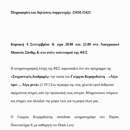
Πληροφορίες και δηλώσεις συμμετοχής: 25410-25421
Κυριακή 4 Σεπτεμβρίου & ώρα 20.00 και 22.00 στο Λαογραφικό
Μουσείο Ξάνθης & στο σπίτι πολιτισμού της ΦΕΞ
Η κινηματογραφική λέσχη της ΦΕΞ παρουσιάζει στο νέο πρόγραμμα της
«Στοχαστικές Διαδρομές»
την ταινία του
Γιώργου Κεραμιδιώτη
–
«Λίγο
πριν … Λίγο μετά»
(1.10’)
Στο πέρασμα της νέας χιλιετία εφτά άνθρωποι
αφηγούνται στιγμές από την προσωπική τους ιστορία. Μνημονεύουν ονόματα
και στιγμές που άλλαξαν την μοίρα τους και τη μοίρα όλων μας…
Ο Γιώργος Κεραμιδιώτης σπούδασε κινηματογράφο στο Παρίσι,
Πανεπιστήμιο 8, με καθηγητή τον Denis Levy.