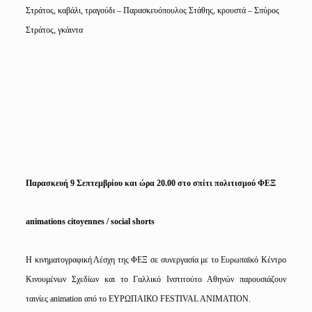
Στράτος, καβάλι, τραγούδι – Παρασκευόπουλος Στάθης, κρουστά – Σπύρος
Στράτος, γκάιντα
Παρασκευή 9 Σεπτεμβρίου και ώρα 20.00 στο σπίτι πολιτισμού ΦΕΞ
animations citoyennes / social shorts
Η κινηματογραφική Λέσχη της ΦΕΞ σε συνεργασία με το Ευρωπαϊκό Κέντρο
Κινουμένων Σχεδίων και το Γαλλικό Ινστιτούτο Αθηνών παρουσιάζουν
ταινίες animation από το ΕΥΡΩΠΑΙΚΟ FESTIVAL ANIMATION.