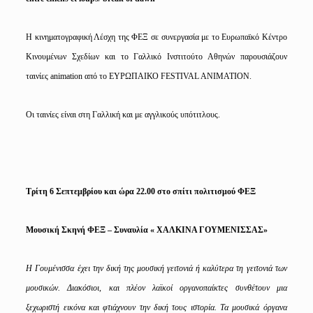
Η κινηματογραφική Λέσχη της ΦΕΞ σε συνεργασία με το Ευρωπαϊκό Κέντρο
Κινουμένων Σχεδίων και το Γαλλικό Ινστιτούτο Αθηνών παρουσιάζουν
ταινίες animation από το ΕΥΡΩΠΑΙΚΟ FESTIVAL ANIMATION.
Οι ταινίες είναι στη Γαλλική και με αγγλικούς υπότιτλους.
Τρίτη 6 Σεπτεμβρίου και ώρα 22.00 στο σπίτι πολιτισμού ΦΕΞ
Μουσική Σκηνή ΦΕΞ – Συναυλία « ΧΑΛΚΙΝΑ ΓΟΥΜΕΝΙΣΣΑΣ»
Η Γουμένισσα έχει την δική της μουσική γειτονιά ή καλύτερα τη γειτονιά των
μουσικών. Διακόσιοι, και πλέον λαϊκοί οργανοπαίκτες συνθέτουν μια
ξεχωριστή εικόνα και φτιάχνουν την δική τους ιστορία. Τα μουσικά όργανα