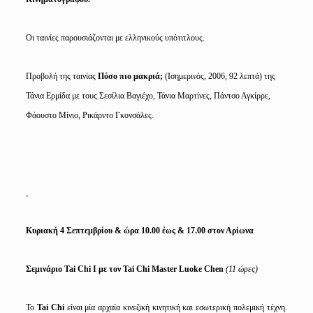
Οι ταινίες παρουσιάζονται με ελληνικούς υπότιτλους.
Προβολή της ταινίας
Πόσο πιο μακριά;
(Ισημερινός, 2006, 92 λεπτά) της
Τάνια Ερμίδα με τους Σεσίλια Βαγιέχο, Τάνια Μαρτίνες, Πάντσο Αγκίρρε,
Φάουστο Μίνιο, Ρικάρντο Γκονσάλες.
Κυριακή 4 Σεπτεμβρίου & ώρα 10.00 έως & 17.00 στον Αρίωνα
Σεμινάριο
Tai
Chi
Ι με τον
Tai
Chi
Master
Luoke
Chen
(11 ώρες)
Το
Tai
Chi
είναι μία αρχαία κινεζική κινητική και εσωτερική πολεμική τέχνη.