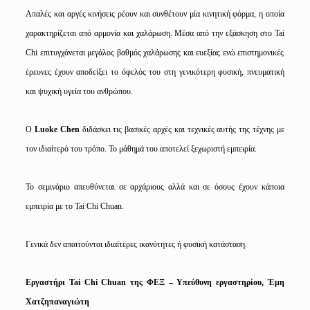
Απαλές και αργές κινήσεις
ρέουν και συνθέτουν μία κινητική φόρμα, η οποία
χαρακτηρίζεται από αρμονία και χαλάρωση. Μέσα από την εξάσκηση στο
Tai
Chi
επιτυγχάνεται μεγάλος βαθμός χαλάρωσης και ευεξίας ενώ επιστημονικές
έρευνες έχουν αποδείξει το όφελός του στη γενικότερη φυσική, πνευματική
και ψυχική υγεία του ανθρώπου.
O
Luoke
Chen
διδάσκει τις βασικές αρχές και τεχνικές αυτής της τέχνης με
τον ιδιαίτερό του τρόπο. Το μάθημά του αποτελεί ξεχωριστή εμπειρία.
Το σεμινάριο απευθύνεται σε αρχάριους αλλά και σε όσους έχουν κάποια
εμπειρία με το
Tai
Chi
Chuan
.
Γενικά δεν απαιτούνται
ιδιαίτερες ικανότητες ή φυσική κατάσταση.
Εργαστήρι
Tai
Chi
Chuan
της ΦΕΞ – Υπεύθυνη εργαστηρίου, Έμη
Χατζηπαναγιώτη