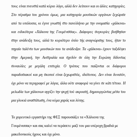
τους είναι πνευστά κατά κύριο λόγο, αλλά δεν λείπουν και οι άλλες κατηγορίες.
Στο πέρασμα του χρόνου όμως, μια κατηγορία μουσικών οργάνων ξεχώρισε
από τα υπόλοιπα, κι έγινε γνωστή στο πανελλήνιο με την ονομασία «χάλκινα»
και ειδικότερα «Χάλκινα της Γουμένισσας». Διάφορες συγκυρίες βοήθησαν
στην ανάδειξη τους, αλλά το κυριότερο όπλο τής αναγνώρισης τους, ήταν το
πηγαίο ταλέντο των μουσικών που τα ανάδειξαν. Τα «χάλκινα» έχουν ταξιδέψει
στην Αμερική, την Αυστραλία και σχεδόν σε όλη την Ευρώπη δίδοντας
συναυλίες με μεγάλη επιτυχία. Ο τρόπος που παίζονται οι διάφοροι
παραδοσιακοί και μη σκοποί είναι ξεχωριστός, ιδιότυπος. Δεν είναι δυνατόν,
όχι μόνο να περιγραφεί με λόγια, άλλα ούτε αναφορά να γίνει σε κάτι τέτοιο. Η
μελωδία των χάλκινων αγγίζει την ψυχή τού ακροατή, δημιουργώντας μέσα του
μια γλυκιά αναστάτωση, ένα κύμα χαράς και λύπης.
Το χορευτικό εργαστήρι της ΦΕΞ παρουσιάζει τα «Χάλκινα της
Γουμένισσας» και σας καλεί να περάσετε μαζί του μια υπέροχη βραδιά με
μακεδονικούς ήχους και όχι μόνο.