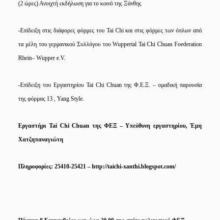
(2 ώρες) Ανοιχτή εκδήλωση για το κοινό της Ξάνθης
-Επίδειξη στις διάφορες φόρμες του
Tai
Chi
και στις φόρμες των όπλων από
τα μέλη του γερμανικού Συλλόγου του
Wuppertal
Tai
Chi
Chuan
Foederation
Rhein
–
Wupper
e
.
V
.
-Επίδειξη του Εργαστηρίου
Tai
Chi
Chuan
της Φ.Ε.Ξ. – ομαδική παρουσία
της φόρμας 13 ,
Yang
Style
.
Εργαστήρι
Tai
Chi
Chuan
της ΦΕΞ – Υπεύθυνη εργαστηρίου, Έμη
Χατζηπαναγιώτη
Πληροφορίες: 25410-25421 –
http://taichi-xanthi.blogspot.com/