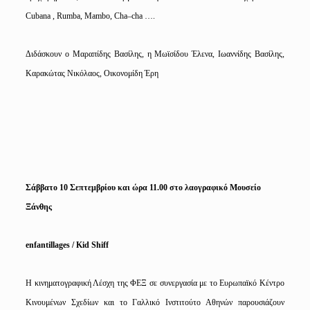
Cubana
,
Rumba
,
Mambo
,
Cha
–
cha
….
Διδάσκουν ο Μαραπίδης Βασίλης, η Μωϊσίδου Έλενα,
Ιωαννίδης Βασίλης,
Καρακώτας Νικόλαος, Οικονομίδη Έρη
Σάββατο 10 Σεπτεμβρίου και ώρα 11.00 στο λαογραφικό Μουσείο
Ξάνθης
enfantillages
/
Kid
Shiff
Η κινηματογραφική Λέσχη της ΦΕΞ σε συνεργασία με το Ευρωπαϊκό Κέντρο
Κινουμένων Σχεδίων και το Γαλλικό Ινστιτούτο Αθηνών παρουσιάζουν