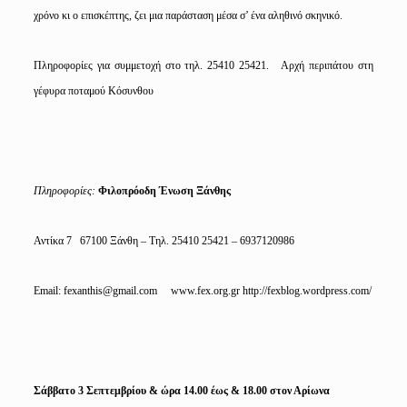
χρόνο κι ο επισκέπτης, ζει μια παράσταση μέσα σ’ ένα αληθινό σκηνικό.
Πληροφορίες για συμμετοχή στο τηλ. 25410 25421. Αρχή περιπάτου στη
γέφυρα ποταμού Κόσυνθου
Πληροφορίες:
Φιλοπρόοδη Ένωση Ξάνθης
Αντίκα 7 67100 Ξάνθη – Τηλ. 25410 25421 – 6937120986
Email:
fexanthis@gmail.com
www.fex.org.gr
http://fexblog.wordpress.com/
Σάββατο 3 Σεπτεμβρίου & ώρα 14.00 έως & 18.00 στον Αρίωνα