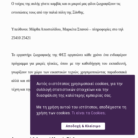
Ο τοίχος της αυλής γίνετε καμβάς και οι μικροί μας φίλοι ζωγραφίζουν τις
εντυπώσεις τους από την παλιά πόλη της Ξάνθης.
Υπεύθυνοι: Μάρθα Αποστολίδου, Μαρκέτα Σπανού – πληροφορίες στο τηλ
25410 25421
Το εργαστήρι ζωγραφικής της ΦΕΞ οργανώνει κάθε χρόνο ένα ενδιαφέρον
πρόγραμμα για μικρές ηλικίες, όπου με την καθοδήγηση του εκπαιδευτή,
γνωρίζουν τον χώρο των εικαστικών τεχνών, χρησιμοποιώντας παραδοσιακά
αλλά και σύγχρονα μέσα. Στο τμήμα οι μικροί μας θα γνωρίσουν ακόμη την
Αυτός ο ιστότοπος χρησιμοποιεί cookies, για την
τέχνη και την τεχνική της φωτογραφίας, χαρακτικής, γλυπτικής…
συλλογή στατιστικών στοιχείων και την
διασφάλιση της καλύτερης εμπειρίας σας.
Με τη χρήση αυτού του ιστότοπου, αποδέχεστε τη
χρήση των cookies.
Tι είναι τα Cookies;
Αποδοχή & Κλείσιμο