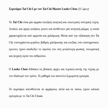
Σεμινάριο
Tai
Chi
Ι με τον
Tai
Chi
Master
Luoke
Chen
(11 ώρες)
Το
Tai
Chi
είναι μία αρχαία κινεζική κινητική και εσωτερική πολεμική τέχνη.
Απαλές και αργές κινήσεις
ρέουν και συνθέτουν μία κινητική φόρμα, η οποία
χαρακτηρίζεται από αρμονία και χαλάρωση. Μέσα από την εξάσκηση στο
Tai
Chi
επιτυγχάνεται μεγάλος βαθμός χαλάρωσης και ευεξίας ενώ επιστημονικές
έρευνες έχουν αποδείξει το όφελός του στη γενικότερη φυσική, πνευματική
και ψυχική υγεία του ανθρώπου.
O
Luoke
Chen
διδάσκει τις βασικές αρχές και τεχνικές αυτής της τέχνης με
τον ιδιαίτερό του τρόπο. Το μάθημά του αποτελεί ξεχωριστή εμπειρία.
Το σεμινάριο απευθύνεται σε αρχάριους αλλά και σε όσους έχουν κάποια
εμπειρία με το
Tai
Chi
Chuan
.