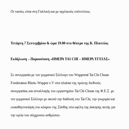
Οι ταινίες είναι στη Γαλλική και με αγγλικούς υπότιτλους.
Τετάρτη 7 Σεπτεμβρίου & ώρα 19.00 στο θέατρο της Κ. Πλατείας
Εκδήλωση – Παρουσίαση «ΗΜΕΡΑ
TAI
CHI
– ΗΜΕΡΑ ΥΓΕΙΑΣ»
Σε συνεργασία με τον γερμανικό Σύλλογο του
Wuppertal
Tai
Chi
Chuan
Foederation
Rhein
–
Wupper
e
.
V
στα πλαίσια της πρώτης διεθνούς
συνεργασίας και ανταλλαγής του εργαστηρίου
Tai
Chi
Chuan
της Φ.Ε.Ξ. με
τον γερμανικό Σύλλογο
με σκοπό την διάδοση του
Tai
Chi
, την γνωριμία και
ευαισθητοποίηση του κόσμου της Ξάνθης στα οφέλη της άσκησης αυτής για
την υγεία του σύγχρονου ανθρώπου.