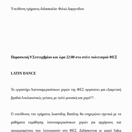
Υπεύθυνη τμήματος-διδασκαλία: Φιλιώ Δαργενίδου
Παρασκευή 9 Σεπτεμβρίου και ώρα 22:00 στο σπίτι πολιτισμού ΦΕΞ
LATIN
DANCE
Το εργαστήρι Λατινοαμερικάνικων χορών της ΦΕΞ οργανώνει μια εξαιρετική
βραδιά Απολαυστικές γεύσεις με πολύ μουσική και χορό!!! .
Ο υπεύθυνος του τμήματος Ιωαννίδης Βασίλης θα ενημερώνει σχετικά με τα
μαθήματα εκμάθησης λατινοαμερικάνικων χορών για αρχάριους και
προχωρημένους που λειτουργούν στη ΦΕΞ. Διδάσκονται οι χοροί
Salsa