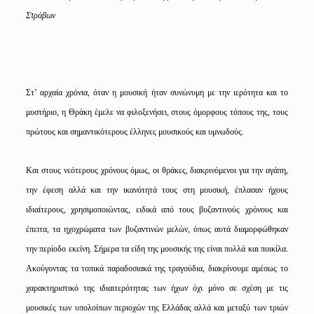
Στράβων
Στ’ αρχαία χρόνια, όταν η μουσική ήταν συνώνυμη με την ιερότητα και το
μυστήριο, η Θράκη έμελε να φιλοξενήσει, στους όμορφους τόπους της, τους
πρώτους και σημαντικότερους έλληνες μουσικούς και υμνωδούς.
Και στους νεότερους χρόνους όμως, οι θράκες, διακρινόμενοι για την αγάπη,
την έφεση αλλά και την ικανότητά τους στη μουσική, έπλασαν ήχους
ιδιαίτερους, χρησιμοποιώντας, ειδικά από τους βυζαντινούς χρόνους και
έπειτα, τα ηχοχρώματα των βυζαντινών μελών, όπως αυτά διαμορφώθηκαν
την περίοδο εκείνη. Σήμερα τα είδη της μουσικής της είναι πολλά και ποικίλα.
Ακούγοντας τα τοπικά παραδοσιακά της τραγούδια, διακρίνουμε αμέσως το
χαρακτηριστικό της ιδιαιτερότητας των ήχων όχι μόνο σε σχέση με τις
μουσικές των υπολοίπων περιοχών της Ελλάδας αλλά και μεταξύ των τριών