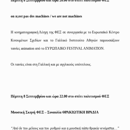
Πέμπτη 8 Σεπτεμβρίου και ώρα 20.00 στο σπίτι πολιτισμού ΦΕΞ
on n;est pas des machines / we are not machines
Η κινηματογραφική Λέσχη της ΦΕΞ σε συνεργασία με το Ευρωπαϊκό Κέντρο
Κινουμένων Σχεδίων και το Γαλλικό Ινστιτούτο Αθηνών παρουσιάζουν
ταινίες animation από το ΕΥΡΩΠΑΙΚΟ FESTIVAL ANIMATION.
Οι ταινίες είναι στη Γαλλική και με αγγλικούς υπότιτλους.
Πέμπτη 8 Σεπτεμβρίου και ώρα 22.00 στο σπίτι πολιτισμού ΦΕΞ
Μουσική Σκηνή ΦΕΞ – Συναυλία ΘΡΑΚΙΩΤΙΚΗ ΒΡΑΔΙΑ
“Από δε του μέλους και του ρυθμού και η μουσική πάσα θρακία νενόμισται…”