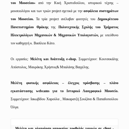
του Μουσείου»
από την
Κική Χριστοδούλου,
ιστορικού τέχνης –
μουσειολόγου και των
τριών project σχετικά με την
ασφάλεια συστημάτων
του Μουσείου.
Τα τρία project ανέλαβαν φοιτητές του
Δημοκρίτειου
Πανεπιστημίου Θράκης
της
Πολυτεχνικής Σχολής του Τμήματος
Ηλεκτρολόγων Μηχανικών & Μηχανικών Υπολογιστών,
με υπεύθυνο
τον καθηγητή κ. Βασίλειο Κάτο.
Οι εργασίες:
Μελέτη και Ανάπτυξη e-shop.
Συμμετέχουν: Κουτσοκάλης
Απόστολος, Μαυράκης Χρήστος& Μπαλάνης Βαγγέλης.
Μελέτη φυσικής ασφάλειας – έλεγχος πρόσβασης – πλάνο
εγκατάστασης webcams για το Ιστορικό Λαογραφικό Μουσείο.
Συμμετέχουν: Ιακωβίδου Χαρούλα , Μακαρατζή Σουζάνα & Παπαδοπούλου
Όλγα.
Μελέτη και υλοποίηση υπηρεσίας προβολής ταινιών σε client - 