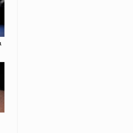
Μικρές πράξεις φροντίδας για
αδέσποτες γάτες από μαθητές στο
Κάτω Νευροκόπι
07 Απριλίου / Κοινωνία
Το «Τρίτο Μέρος»: Γιατί η οικογένεια
του 2026 αναζητά το καταφύγιό της
ι
στα Νεστοχώρια
06 Απριλίου / Κοινωνία
Δήμος Ξάνθης και Πυροσβεστική
Υπηρεσία: Κοινή δράση ενημέρωσης
και ετοιμότητας για την αντιπυρική
περίοδο 2026
06 Απριλίου /
Ο Δήμαρχος Αβδήρων συγχαίρει τους
ποδοσφαιριστές, τους προπονητές
και τις διοικήσεις των
Ποδοσφαιρικών Συλλόγων ΠΑΥΛΟΣ
ΜΕΛΑΣ ΚΟΥΤΣΟΥ & ΑΤΛΑΣ ΣΕΛΙΝΟΥ