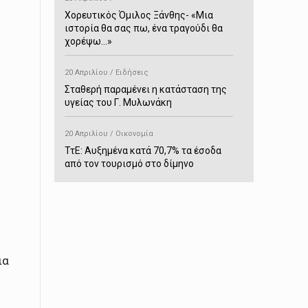
Χορευτικός Όμιλος Ξάνθης- «Mια
ιστορία θα σας πω, ένα τραγούδι θα
χορέψω…»
20 Απριλίου / Ειδήσεις
Σταθερή παραμένει η κατάσταση της
υγείας του Γ. Μυλωνάκη
20 Απριλίου / Οικονομία
ΤτΕ: Αυξημένα κατά 70,7% τα έσοδα
από τον τουρισμό στο δίμηνο
Ιανουαρίου-Φεβρουαρίου
20 Απριλίου / Αστυνομικά
Συνελήφθη στο Παρανέστι για κατοχή
πιστολιού κρότου – αερίου
ια
20 Απριλίου / Κόσμος
Ιαπωνία: Σεισμός 7,5 βαθμών –
Δεύτερο τσουνάμι ύψους 80