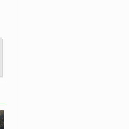
08 Απριλίου / Κοινωνία
Παγκόσμια Ημέρα Ρομά -Ένα σχολείο
που δίνει φωνή, ευκαιρίες και ελπίδα
08 Απριλίου / Υγεία
Τρίκαλα: Ολιστικό πρόγραμμα
άσκησης για άτομα με νόσο
Πάρκινσον στο Πανεπιστήμιο
Θεσσαλίας
08 Απριλίου / Οικονομία
Εκτός έδρας συνεδριάσεις Δ.Σ.: το
Επιμελητήριο Ξάνθης ενισχύει την
επαφή με τους επαγγελματίες
08 Απριλίου / Άλλα Σπορ
Η Ξάνθη στον παλμό του ευρωπαϊκού
μπάσκετ U16 με το 2ο Διεθνές
Τουρνουά «Φ. Αμοιρίδης»