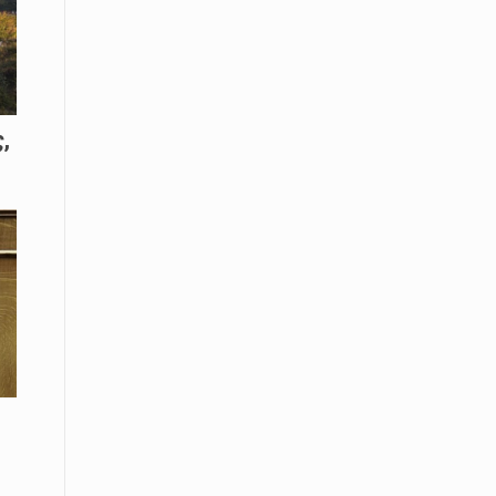
08 Απριλίου / Κοινωνία
Energean: Και φέτος στο πλευρό της
Ενορίας του Αγίου Γρηγορίου του
Θεολόγου στη Νέα Καρβάλη
,
08 Απριλίου /
Με επιτυχία ολοκληρώθηκε το
Thrace Negotiations Tournament
2026
08 Απριλίου /
Άστατος ο καιρός τις ημέρες του
Πάσχα
08 Απριλίου / Οικονομία
Κάτω από τα 100 δολάρια το
πετρέλαιο – Πτώση 20% στην τιμή
του ευρωπαϊκού αερίου
08 Απριλίου / Κοινωνία