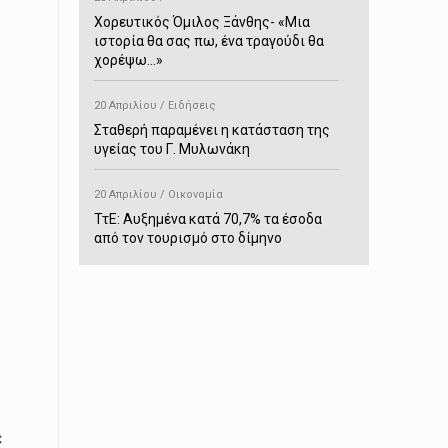
Χορευτικός Όμιλος Ξάνθης- «Mια
ιστορία θα σας πω, ένα τραγούδι θα
.
χορέψω…»
20 Απριλίου / Ειδήσεις
Σταθερή παραμένει η κατάσταση της
υγείας του Γ. Μυλωνάκη
20 Απριλίου / Οικονομία
ΤτΕ: Αυξημένα κατά 70,7% τα έσοδα
από τον τουρισμό στο δίμηνο
Ιανουαρίου-Φεβρουαρίου
20 Απριλίου / Αστυνομικά
Συνελήφθη στο Παρανέστι για κατοχή
πιστολιού κρότου – αερίου
20 Απριλίου / Κόσμος
Ιαπωνία: Σεισμός 7,5 βαθμών –
Δεύτερο τσουνάμι ύψους 80
ε