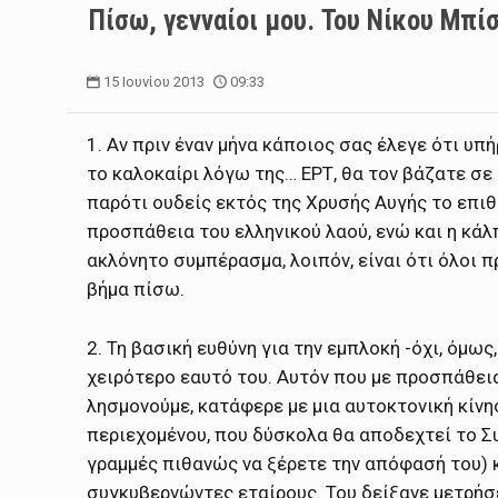
Πίσω, γενναίοι μου. Του Νίκου Μπί
15 Ιουνίου 2013
09:33
1. Αν πριν έναν μήνα κάποιος σας έλεγε ότι υπ
το καλοκαίρι λόγω της… ΕΡΤ, θα τον βάζατε σε 
παρότι ουδείς εκτός της Χρυσής Αυγής το επιθυ
προσπάθεια του ελληνικού λαού, ενώ και η κάλ
ακλόνητο συμπέρασμα, λοιπόν, είναι ότι όλοι π
βήμα πίσω.
2. Τη βασική ευθύνη για την εμπλοκή -όχι, όμως
χειρότερο εαυτό του. Αυτόν που με προσπάθεια 
λησμονούμε, κατάφερε με μια αυτοκτονική κίνη
περιεχομένου, που δύσκολα θα αποδεχτεί το Συ
γραμμές πιθανώς να ξέρετε την απόφασή του) 
συγκυβερνώντες εταίρους. Του δείξανε μετρήσε