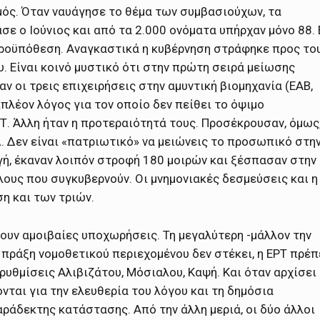
μός. Όταν ναυάγησε το θέμα των συμβασιούχων, τα
 ο Ιούνιος και από τα 2.000 ονόματα υπήρχαν μόνο 88. 
 προϋπόθεση. Αναγκαστικά η κυβέρνηση στράφηκε προς το
υ. Είναι κοινό μυστικό ότι στην πρώτη σειρά μείωσης
 οι τρεις επιχειρήσεις στην αμυντική βιομηχανία (ΕΑΒ,
ιπλέον λόγος για τον οποίο δεν πείθει το όψιμο
ΡΤ. Άλλη ήταν η προτεραιότητά τους. Προσέκρουσαν, όμως
. Δεν είναι «πατριωτικό» να μειώνεις το προσωπικό στη
υγή, έκαναν λοιπόν στροφή 180 μοιρών και ξέσπασαν στην
ους που συγκυβερνούν. Οι μνημονιακές δεσμεύσεις και η
 και των τριών.
ουν αμοιβαίες υποχωρήσεις. Τη μεγαλύτερη -μάλλον την
 πράξη νομοθετικού περιεχομένου δεν στέκει, η ΕΡΤ πρέπ
 ρυθμίσεις Αλιβιζάτου, Μόσιαλου, Καψή. Και όταν αρχίσει 
νται για την ελευθερία του λόγου και τη δημόσια
αράδεκτης κατάστασης. Από την άλλη μεριά, οι δύο άλλοι