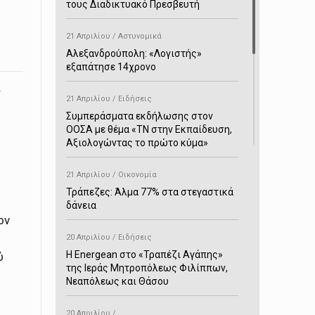
τους Διαδικτυακό Πρεσβευτή
21 Απριλίου / Αστυνομικά
Αλεξανδρούπολη: «Λογιστής»
εξαπάτησε 14χρονο
ς
21 Απριλίου / Ειδήσεις
Συμπεράσματα εκδήλωσης στον
ΟΟΣΑ με θέμα «ΤΝ στην Εκπαίδευση,
Αξιολογώντας το πρώτο κύμα»
21 Απριλίου / Οικονομία
Τράπεζες: Άλμα 77% στα στεγαστικά
δάνεια
ον
20 Απριλίου / Ειδήσεις
H Energean στο «Τραπέζι Αγάπης»
ύ
της Ιεράς Μητροπόλεως Φιλίππων,
Νεαπόλεως και Θάσου
20 Απριλίου /