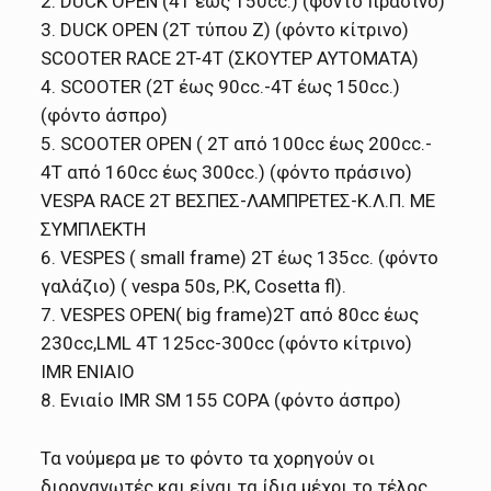
2. DUCK OPEN (4T έως 150cc.) (φόντο πράσινο)
3. DUCK OPEN (2Τ τύπου Z) (φόντο κίτρινο)
SCOOTER RACE 2T-4T (ΣΚΟΥΤΕΡ ΑΥΤΟΜΑΤΑ)
4. SCOOTER (2T έως 90cc.-4T έως 150cc.)
(φόντο άσπρο)
5. SCOOTER OPEN ( 2Τ από 100cc έως 200cc.-
4Τ από 160cc έως 300cc.) (φόντο πράσινο)
VESPA RACE 2T ΒΕΣΠΕΣ-ΛΑΜΠΡΕΤΕΣ-Κ.Λ.Π. ΜΕ
ΣΥΜΠΛΕΚΤΗ
6. VESPES ( small frame) 2Τ έως 135cc. (φόντο
γαλάζιο) ( vespa 50s, P.K, Cosetta fl).
7. VESPES OPEN( big frame)2Τ από 80cc έως
230cc,LML 4T 125cc-300cc (φόντο κίτρινο)
IMR ΕΝΙΑΙΟ
8. Ενιαίο IMR SM 155 COPA (φόντο άσπρο)
Τα νούμερα με το φόντο τα χορηγούν οι
διοργανωτές και είναι τα ίδια μέχρι το τέλος