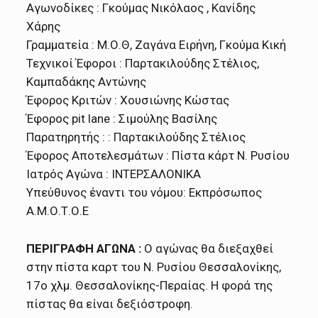
Αγωνοδίκες : Γκούμας Νικόλαος , Κανίδης
Χάρης
Γραμματεία : Μ.Ο.Θ, Ζαγάνα Ειρήνη, Γκούμα Κική
Τεχνικοί Έφοροι : Παρτακιλούδης Στέλιος,
Καμπαδάκης Αντώνης
Έφορος Κριτών : Χουσιώνης Κώστας
Έφορος pit lane : Σιμούλης Βασίλης
Παρατηρητής : : Παρτακιλούδης Στέλιος
Έφορος Αποτελεσμάτων : Πίστα κάρτ Ν. Ρυσίου
Ιατρός Αγώνα : ΙΝΤΕΡΣΑΛΟΝΙΚΑ
Υπεύθυνος έναντι του νόμου: Εκπρόσωπος
Α.Μ.Ο.Τ.Ο.Ε
ΠΕΡΙΓΡΑΦΗ ΑΓΩΝΑ :
Ο αγώνας θα διεξαχθεί
στην πίστα καρτ του Ν. Ρυσίου Θεσσαλονίκης,
17ο χλμ. Θεσσαλονίκης-Περαίας. Η φορά της
πίστας θα είναι δεξιόστροφη.