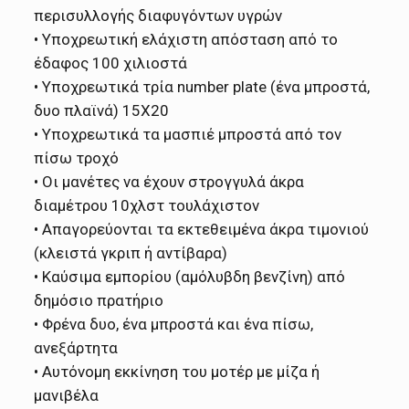
περισυλλογής διαφυγόντων υγρών
• Υποχρεωτική ελάχιστη απόσταση από το
έδαφος 100 χιλιοστά
• Υποχρεωτικά τρία number plate (ένα μπροστά,
δυο πλαϊνά) 15Χ20
• Υποχρεωτικά τα μασπιέ μπροστά από τον
πίσω τροχό
• Οι μανέτες να έχουν στρογγυλά άκρα
διαμέτρου 10χλστ τουλάχιστον
• Απαγορεύονται τα εκτεθειμένα άκρα τιμονιού
(κλειστά γκριπ ή αντίβαρα)
• Καύσιμα εμπορίου (αμόλυβδη βενζίνη) από
δημόσιο πρατήριο
• Φρένα δυο, ένα μπροστά και ένα πίσω,
ανεξάρτητα
• Αυτόνομη εκκίνηση του μοτέρ με μίζα ή
μανιβέλα