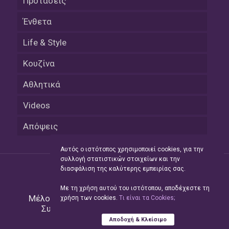
Προτάσεις
Ένθετα
Life & Style
Κουζίνα
Αθλητικά
Videos
Απόψεις
Αυτός ο ιστότοπος χρησιμοποιεί cookies, για την
συλλογή στατιστικών στοιχείων και την
διασφάλιση της καλύτερης εμπειρίας σας.
Με τη χρήση αυτού του ιστότοπου, αποδέχεστε τη
Μέλος του Δικτύου της
Hellas Press Media
|
χρήση των cookies.
Tι είναι τα Cookies;
Συντήρηση και Ανάπτυξη
Green Apple
Αποδοχή & Κλείσιμο