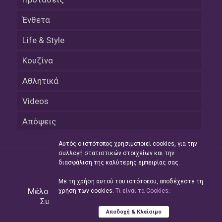
Ένθετα
Life & Style
Κουζίνα
Αθλητικά
Videos
Απόψεις
Αυτός ο ιστότοπος χρησιμοποιεί cookies, για την
συλλογή στατιστικών στοιχείων και την
διασφάλιση της καλύτερης εμπειρίας σας.
Με τη χρήση αυτού του ιστότοπου, αποδέχεστε τη
Μέλος του Δικτύου της
Hellas Press Media
|
χρήση των cookies.
Tι είναι τα Cookies;
Συντήρηση και Ανάπτυξη
Green Apple
Αποδοχή & Κλείσιμο