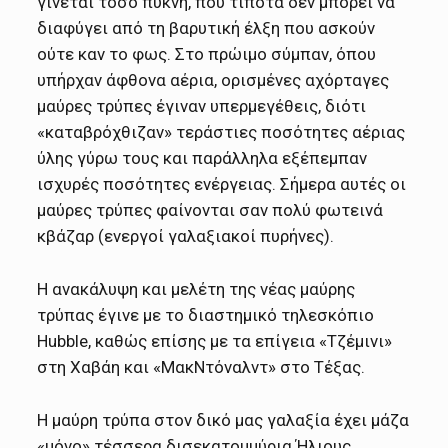
γίνεται τόσο πυκνή, που τίποτα δεν μπορεί να
διαφύγει από τη βαρυτική έλξη που ασκούν
ούτε καν το φως. Στο πρώιμο σύμπαν, όπου
υπήρχαν άφθονα αέρια, ορισμένες αχόρταγες
μαύρες τρύπες έγιναν υπερμεγέθεις, διότι
«καταβρόχθιζαν» τεράστιες ποσότητες αέριας
ύλης γύρω τους και παράλληλα εξέπεμπαν
ισχυρές ποσότητες ενέργειας. Σήμερα αυτές οι
μαύρες τρύπες φαίνονται σαν πολύ φωτεινά
κβάζαρ (ενεργοί γαλαξιακοί πυρήνες).
Η ανακάλυψη και μελέτη της νέας μαύρης
τρύπας έγινε με το διαστημικό τηλεσκόπιο
Hubble, καθώς επίσης με τα επίγεια «Τζέμινι»
στη Χαβάη και «ΜακΝτόναλντ» στο Τέξας.
Η μαύρη τρύπα στον δικό μας γαλαξία έχει μάζα
«μόνο» τέσσερα δισεκατομμύρια Ήλιους.