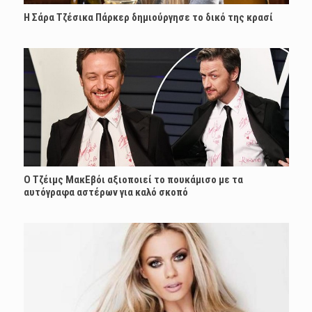
Η Σάρα Τζέσικα Πάρκερ δημιούργησε το δικό της κρασί
Ο Τζέιμς ΜακΕβόι αξιοποιεί το πουκάμισο με τα
αυτόγραφα αστέρων για καλό σκοπό