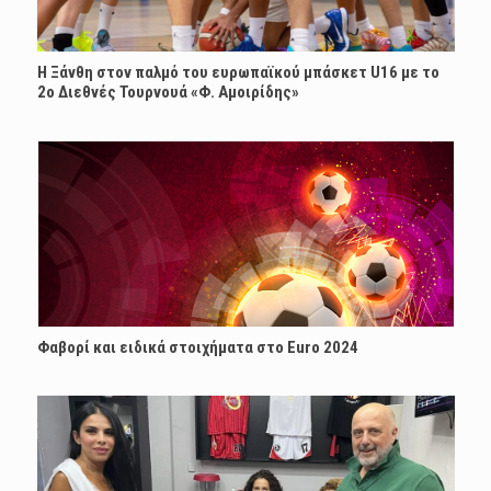
Η Ξάνθη στον παλμό του ευρωπαϊκού μπάσκετ U16 με το
2ο Διεθνές Τουρνουά «Φ. Αμοιρίδης»
Φαβορί και ειδικά στοιχήματα στο Euro 2024