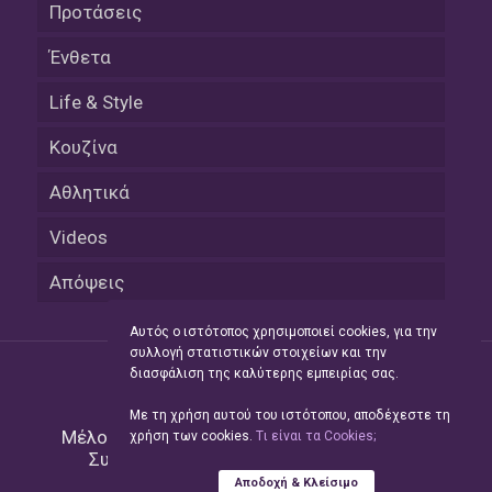
Προτάσεις
Ένθετα
Life & Style
Κουζίνα
Αθλητικά
Videos
Απόψεις
Αυτός ο ιστότοπος χρησιμοποιεί cookies, για την
συλλογή στατιστικών στοιχείων και την
διασφάλιση της καλύτερης εμπειρίας σας.
Με τη χρήση αυτού του ιστότοπου, αποδέχεστε τη
Μέλος του Δικτύου της
Hellas Press Media
|
χρήση των cookies.
Tι είναι τα Cookies;
Συντήρηση και Ανάπτυξη
Green Apple
Αποδοχή & Κλείσιμο