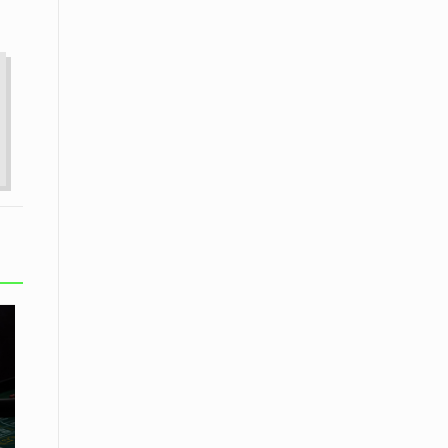
εκατοστών
20 Απριλίου / Ειδήσεις
Παρουσίαση του Κοινού
Προγράμματος Μεταπτυχιακών
Σπουδών «Evolutionary Medicine» από
το Δημοκρίτειο Πανεπιστήμιο
Θράκης
20 Απριλίου / Οικονομία
Μείωση 4,6% σημείωσε ο γενικός
δείκτης κύκλου εργασιών στη
βιομηχανία τον Φεβρουάριο εφέτος
ανακοίνωσε η ΕΛΣΤΑΤ
20 Απριλίου / Ειδήσεις
Λειβαδίτης Ξάνθης: Πώς η πατάτα
«εκμεταλλεύτηκε» την κληρονομιά
των Παγετώνων
20 Απριλίου /