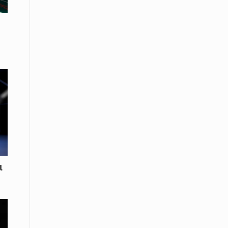
Το Μουσικό Σχολείο Ξάνθης σας
προσκαλεί στο σεμινάριο Χρήστου
Καλκάνη, «Get into the Music»
15 Απριλίου /
Υπογράφεται σήμερα η σύμβαση για
ερευνητική γεώτρηση στο Ιόνιο
15 Απριλίου /
Φυλάκιση 2,5 ετών σε δημοσιογράφο
στην Τουρκία για «διασπορά
παραπλανητικών πληροφοριών»
15 Απριλίου / Ειδήσεις
Νεφώσεις παροδικά αυξημένες σε
ι
όλη τη χώρα – Αφρικανική σκόνη στα
κεντρικά και τα νότια
15 Απριλίου / Ελλάδα
Κλιμακώνουν τις κινητοποιήσεις
τους οι κτηνοτρόφοι της Λέσβου