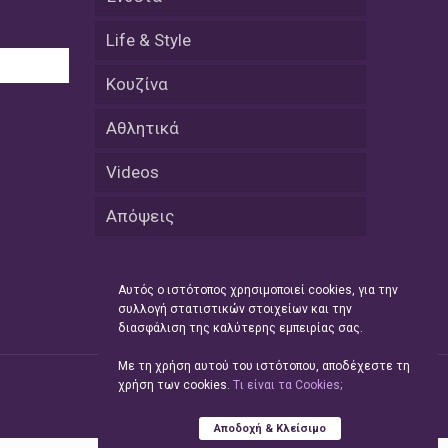
08 Απριλίου / Κοινωνία
Life & Style
Energean: Και φέτος στο πλευρό της
Ενορίας του Αγίου Γρηγορίου του
Κουζίνα
Θεολόγου στη Νέα Καρβάλη
Αθλητικά
08 Απριλίου /
Με επιτυχία ολοκληρώθηκε το
Videos
Thrace Negotiations Tournament
2026
Απόψεις
08 Απριλίου /
Άστατος ο καιρός τις ημέρες του
Πάσχα
Αυτός ο ιστότοπος χρησιμοποιεί cookies, για την
συλλογή στατιστικών στοιχείων και την
διασφάλιση της καλύτερης εμπειρίας σας.
08 Απριλίου / Οικονομία
Κάτω από τα 100 δολάρια το
Με τη χρήση αυτού του ιστότοπου, αποδέχεστε τη
πετρέλαιο – Πτώση 20% στην τιμή
χρήση των cookies.
Tι είναι τα Cookies;
του ευρωπαϊκού αερίου
Αποδοχή & Κλείσιμο
08 Απριλίου / Κοινωνία