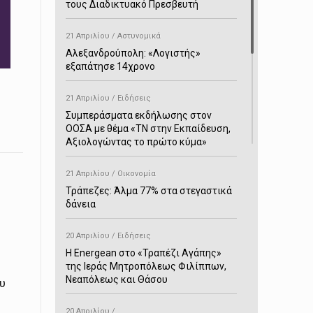
τους Διαδικτυακό Πρεσβευτή
21 Απριλίου / Αστυνομικά
Αλεξανδρούπολη: «Λογιστής»
εξαπάτησε 14χρονο
21 Απριλίου / Ειδήσεις
Συμπεράσματα εκδήλωσης στον
ΟΟΣΑ με θέμα «ΤΝ στην Εκπαίδευση,
Αξιολογώντας το πρώτο κύμα»
21 Απριλίου / Οικονομία
Τράπεζες: Άλμα 77% στα στεγαστικά
δάνεια
20 Απριλίου / Ειδήσεις
H Energean στο «Τραπέζι Αγάπης»
της Ιεράς Μητροπόλεως Φιλίππων,
Νεαπόλεως και Θάσου
υ
20 Απριλίου /