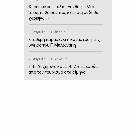
Χορευτικός Όμιλος Ξάνθης- «Mια
ιστορία θα σας πω, ένα τραγούδι θα
χορέψω…»
20 Απριλίου / Ειδήσεις
Σταθερή παραμένει η κατάσταση της
υγείας του Γ. Μυλωνάκη
20 Απριλίου / Οικονομία
ΤτΕ: Αυξημένα κατά 70,7% τα έσοδα
από τον τουρισμό στο δίμηνο
Ιανουαρίου-Φεβρουαρίου
20 Απριλίου / Αστυνομικά
Συνελήφθη στο Παρανέστι για κατοχή
πιστολιού κρότου – αερίου
20 Απριλίου / Κόσμος
Ιαπωνία: Σεισμός 7,5 βαθμών –
Δεύτερο τσουνάμι ύψους 80