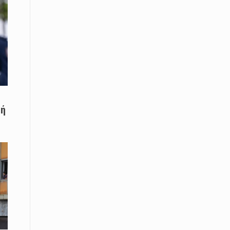
08 Απριλίου / Κοινωνία
Παγκόσμια Ημέρα Ρομά -Ένα σχολείο
που δίνει φωνή, ευκαιρίες και ελπίδα
08 Απριλίου / Υγεία
Τρίκαλα: Ολιστικό πρόγραμμα
άσκησης για άτομα με νόσο
Πάρκινσον στο Πανεπιστήμιο
Θεσσαλίας
ξή
08 Απριλίου / Οικονομία
Εκτός έδρας συνεδριάσεις Δ.Σ.: το
Επιμελητήριο Ξάνθης ενισχύει την
επαφή με τους επαγγελματίες
08 Απριλίου / Άλλα Σπορ
Η Ξάνθη στον παλμό του ευρωπαϊκού
μπάσκετ U16 με το 2ο Διεθνές
Τουρνουά «Φ. Αμοιρίδης»