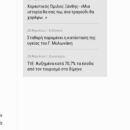
Χορευτικός Όμιλος Ξάνθης- «Mια
ιστορία θα σας πω, ένα τραγούδι θα
χορέψω…»
20 Απριλίου / Ειδήσεις
Σταθερή παραμένει η κατάσταση της
υγείας του Γ. Μυλωνάκη
20 Απριλίου / Οικονομία
ΤτΕ: Αυξημένα κατά 70,7% τα έσοδα
από τον τουρισμό στο δίμηνο
Ιανουαρίου-Φεβρουαρίου
20 Απριλίου / Αστυνομικά
Συνελήφθη στο Παρανέστι για κατοχή
πιστολιού κρότου – αερίου
20 Απριλίου / Κόσμος
ν
Ιαπωνία: Σεισμός 7,5 βαθμών –
α
Δεύτερο τσουνάμι ύψους 80