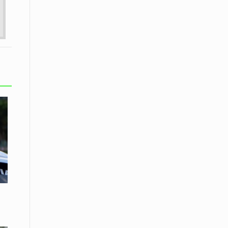
Το Μουσικό Σχολείο Ξάνθης σας
προσκαλεί στο σεμινάριο Χρήστου
Καλκάνη, «Get into the Music»
15 Απριλίου /
Υπογράφεται σήμερα η σύμβαση για
ερευνητική γεώτρηση στο Ιόνιο
15 Απριλίου /
Φυλάκιση 2,5 ετών σε δημοσιογράφο
στην Τουρκία για «διασπορά
παραπλανητικών πληροφοριών»
15 Απριλίου / Ειδήσεις
Νεφώσεις παροδικά αυξημένες σε
όλη τη χώρα – Αφρικανική σκόνη στα
κεντρικά και τα νότια
15 Απριλίου / Ελλάδα
Κλιμακώνουν τις κινητοποιήσεις
τους οι κτηνοτρόφοι της Λέσβου