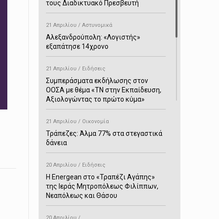
τους Διαδικτυακό Πρεσβευτή
21 Απριλίου / Αστυνομικά
Αλεξανδρούπολη: «Λογιστής»
εξαπάτησε 14χρονο
21 Απριλίου / Ειδήσεις
Συμπεράσματα εκδήλωσης στον
ΟΟΣΑ με θέμα «ΤΝ στην Εκπαίδευση,
Αξιολογώντας το πρώτο κύμα»
21 Απριλίου / Οικονομία
Τράπεζες: Άλμα 77% στα στεγαστικά
δάνεια
20 Απριλίου / Ειδήσεις
H Energean στο «Τραπέζι Αγάπης»
της Ιεράς Μητροπόλεως Φιλίππων,
Νεαπόλεως και Θάσου
20 Απριλίου /