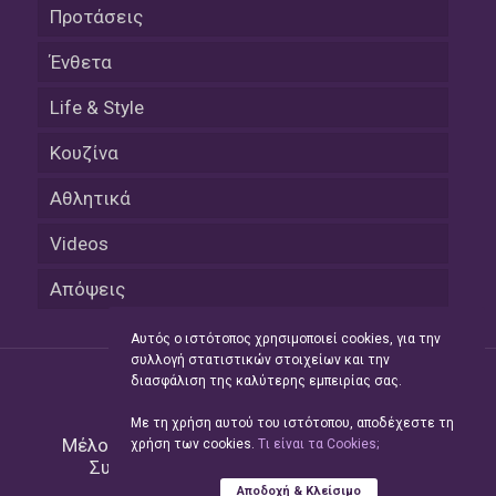
Προτάσεις
Ένθετα
Life & Style
Κουζίνα
Αθλητικά
Videos
Απόψεις
Αυτός ο ιστότοπος χρησιμοποιεί cookies, για την
συλλογή στατιστικών στοιχείων και την
διασφάλιση της καλύτερης εμπειρίας σας.
Με τη χρήση αυτού του ιστότοπου, αποδέχεστε τη
Μέλος του Δικτύου της
Hellas Press Media
|
χρήση των cookies.
Tι είναι τα Cookies;
Συντήρηση και Ανάπτυξη
Green Apple
Αποδοχή & Κλείσιμο