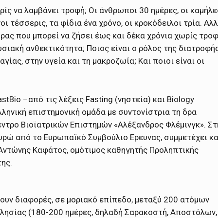
ίς να λαμβάνει τροφή; Οι άνθρωποι 30 ημέρες, οι καμήλε
νοι τέσσερις, τα φίδια ένα χρόνο, οι κροκόδειλοι τρία. Αλ
ρας που μπορεί να ζήσει έως και δέκα χρόνια χωρίς τροφ
ωσιακή ανθεκτικότητα; Ποιος είναι ο ρόλος της διατροφή
γίας, στην υγεία και τη μακροζωία; Και ποιοι είναι οι
tBio –από τις λέξεις Fasting (νηστεία) και Biology
λληνική επιστημονική ομάδα με συντονίστρια τη δρα
Κέντρο Βιοϊατρικών Επιστημών «Αλέξανδρος Φλέμινγκ». Στ
 ευρώ από το Ευρωπαϊκό Συμβούλιο Ερευνας, συμμετέχει κα
 Αντώνης Καφάτος, ομότιμος καθηγητής Προληπτικής
ης.
φουν διαφορές, σε μοριακό επίπεδο, μεταξύ 200 ατόμων
λησίας (180-200 ημέρες, δηλαδή Σαρακοστή, Αποστόλων,