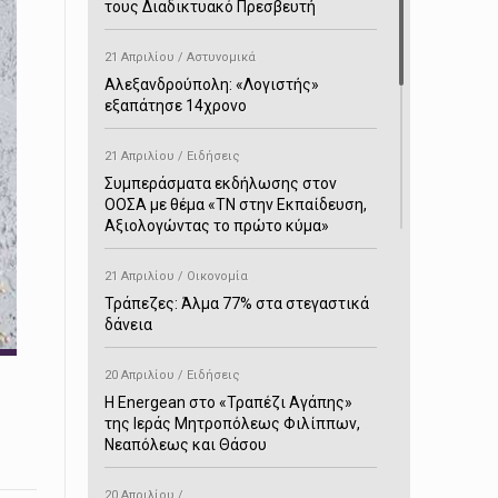
τους Διαδικτυακό Πρεσβευτή
21 Απριλίου / Αστυνομικά
Αλεξανδρούπολη: «Λογιστής»
εξαπάτησε 14χρονο
21 Απριλίου / Ειδήσεις
Συμπεράσματα εκδήλωσης στον
ΟΟΣΑ με θέμα «ΤΝ στην Εκπαίδευση,
Αξιολογώντας το πρώτο κύμα»
21 Απριλίου / Οικονομία
Τράπεζες: Άλμα 77% στα στεγαστικά
δάνεια
20 Απριλίου / Ειδήσεις
H Energean στο «Τραπέζι Αγάπης»
της Ιεράς Μητροπόλεως Φιλίππων,
Νεαπόλεως και Θάσου
20 Απριλίου /