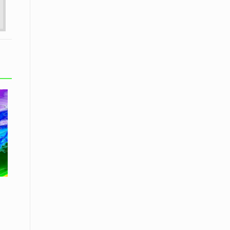
08 Απριλίου / Κοινωνία
Παγκόσμια Ημέρα Ρομά -Ένα σχολείο
που δίνει φωνή, ευκαιρίες και ελπίδα
08 Απριλίου / Υγεία
Τρίκαλα: Ολιστικό πρόγραμμα
άσκησης για άτομα με νόσο
Πάρκινσον στο Πανεπιστήμιο
Θεσσαλίας
08 Απριλίου / Οικονομία
Εκτός έδρας συνεδριάσεις Δ.Σ.: το
Επιμελητήριο Ξάνθης ενισχύει την
επαφή με τους επαγγελματίες
08 Απριλίου / Άλλα Σπορ
Η Ξάνθη στον παλμό του ευρωπαϊκού
μπάσκετ U16 με το 2ο Διεθνές
Τουρνουά «Φ. Αμοιρίδης»