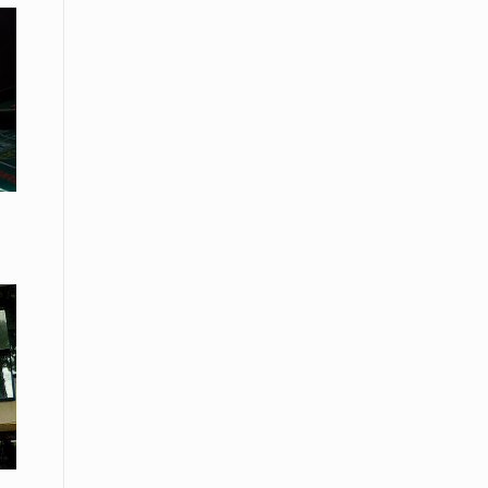
08 Απριλίου / Κοινωνία
Energean: Και φέτος στο πλευρό της
Ενορίας του Αγίου Γρηγορίου του
Θεολόγου στη Νέα Καρβάλη
08 Απριλίου /
Με επιτυχία ολοκληρώθηκε το
Thrace Negotiations Tournament
2026
08 Απριλίου /
Άστατος ο καιρός τις ημέρες του
Πάσχα
08 Απριλίου / Οικονομία
Κάτω από τα 100 δολάρια το
πετρέλαιο – Πτώση 20% στην τιμή
του ευρωπαϊκού αερίου
08 Απριλίου / Κοινωνία