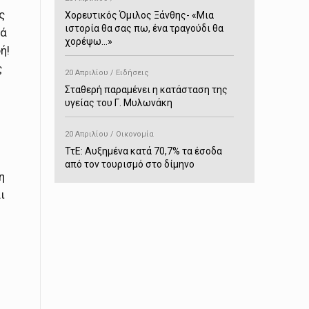
ς
Χορευτικός Όμιλος Ξάνθης- «Mια
ιστορία θα σας πω, ένα τραγούδι θα
λά
χορέψω…»
ή!
ς
20 Απριλίου / Ειδήσεις
Σταθερή παραμένει η κατάσταση της
υγείας του Γ. Μυλωνάκη
20 Απριλίου / Οικονομία
ΤτΕ: Αυξημένα κατά 70,7% τα έσοδα
από τον τουρισμό στο δίμηνο
η
Ιανουαρίου-Φεβρουαρίου
ι
20 Απριλίου / Αστυνομικά
Συνελήφθη στο Παρανέστι για κατοχή
πιστολιού κρότου – αερίου
20 Απριλίου / Κόσμος
Ιαπωνία: Σεισμός 7,5 βαθμών –
Δεύτερο τσουνάμι ύψους 80