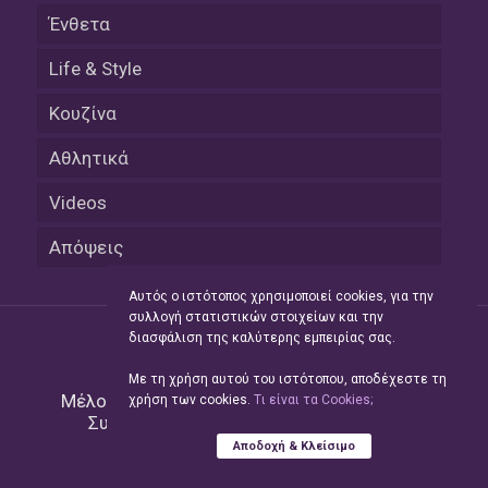
Ένθετα
Life & Style
Κουζίνα
Αθλητικά
Videos
Απόψεις
Αυτός ο ιστότοπος χρησιμοποιεί cookies, για την
συλλογή στατιστικών στοιχείων και την
διασφάλιση της καλύτερης εμπειρίας σας.
Με τη χρήση αυτού του ιστότοπου, αποδέχεστε τη
Μέλος του Δικτύου της
Hellas Press Media
|
χρήση των cookies.
Tι είναι τα Cookies;
Συντήρηση και Ανάπτυξη
Green Apple
Αποδοχή & Κλείσιμο