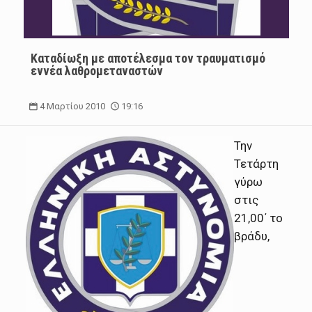
Καταδίωξη με αποτέλεσμα τον τραυματισμό
εννέα λαθρομεταναστών
4 Μαρτίου 2010
19:16
Την
Τετάρτη
γύρω
στις
21,00΄ το
βράδυ,