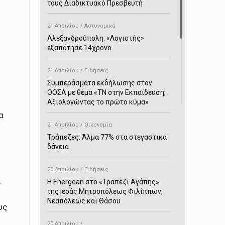
τους Διαδικτυακό Πρεσβευτή
21 Απριλίου / Αστυνομικά
Αλεξανδρούπολη: «Λογιστής»
εξαπάτησε 14χρονο
21 Απριλίου / Ειδήσεις
Συμπεράσματα εκδήλωσης στον
ΟΟΣΑ με θέμα «ΤΝ στην Εκπαίδευση,
Αξιολογώντας το πρώτο κύμα»
α
21 Απριλίου / Οικονομία
Τράπεζες: Άλμα 77% στα στεγαστικά
δάνεια
20 Απριλίου / Ειδήσεις
,
H Energean στο «Τραπέζι Αγάπης»
της Ιεράς Μητροπόλεως Φιλίππων,
Νεαπόλεως και Θάσου
υς
20 Απριλίου /