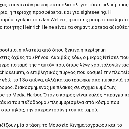
χες καπνιστών με καφέ και αλκοόλ: για τόσο φιλική προς
ια, η περιοχή προσφέρεται και για sightseeing. Η
μπαρόκ άγαλμα του Jan Wellem, η επίσης μπαρόκ εκκλησία
ο ποιητής Heinrich Heine είναι τα σημαντικότερα αξιοθέα
προοίμιο, η πλατεία από όπου ξεκινά η περίφημη
 στις όχθες του Ρήνου. Ακριβώς εδώ, ο μικρός Ντίσελ που
τερο ποταμό της –αυτόν που, όπως λένε χαριτολογώντας
Schlossturm, ο επιβλητικός πύργος που κοσμεί την πλατεία
κε εδώ το 13ο αιώνα, αλλά καταστράφηκε από πυρκαγιά τ
ομος, διακοσμημένος με πλάκες σε σχήμα κυμάτων,
ς το Media Harbor. Όταν ο καιρός είναι καλός –πράγμα π
γκάκια του πεζόδρομου πλημμυρισμένα από κόσμο που
, σιωπηλός, την απεραντοσύνη του ποταμού.
αξίζουν μία στάση: το Μουσείο Κινηματογράφου και το