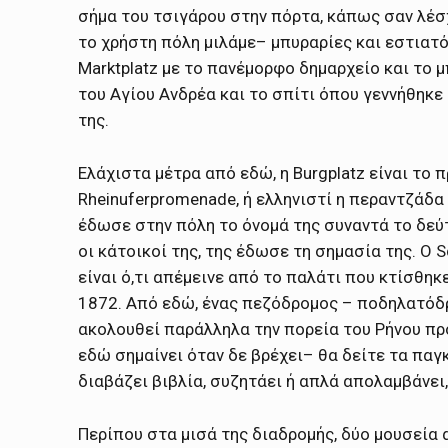
σήμα του τσιγάρου στην πόρτα, κάπως σαν λέσ
το χρήστη πόλη μιλάμε– μπυραρίες και εστιατόρ
Marktplatz με το πανέμορφο δημαρχείο και το 
του Αγίου Ανδρέα και το σπίτι όπου γεννήθηκε 
της.
Ελάχιστα μέτρα από εδώ, η Burgplatz είναι το 
Rheinuferpromenade, ή ελληνιστί η περαντζάδα
έδωσε στην πόλη το όνομά της συναντά το δεύ
οι κάτοικοί της, της έδωσε τη σημασία της. Ο 
είναι ό,τι απέμεινε από το παλάτι που κτίσθη
1872. Από εδώ, ένας πεζόδρομος – ποδηλατόδρ
ακολουθεί παράλληλα την πορεία του Ρήνου προ
εδώ σημαίνει όταν δε βρέχει– θα δείτε τα πα
διαβάζει βιβλία, συζητάει ή απλά απολαμβάνει
Περίπου στα μισά της διαδρομής, δύο μουσεία 