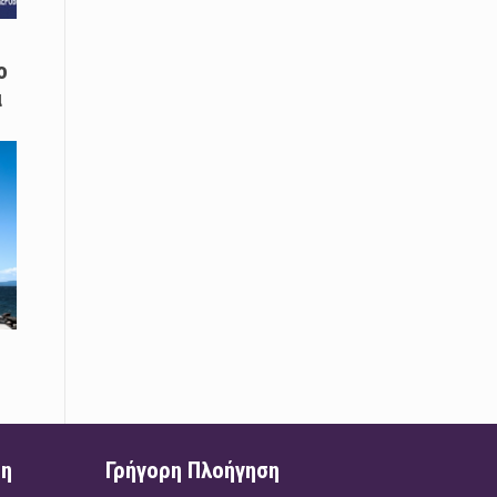
08 Απριλίου / Κοινωνία
Energean: Και φέτος στο πλευρό της
ο
Ενορίας του Αγίου Γρηγορίου του
Θεολόγου στη Νέα Καρβάλη
α
08 Απριλίου /
Με επιτυχία ολοκληρώθηκε το
Thrace Negotiations Tournament
2026
08 Απριλίου /
Άστατος ο καιρός τις ημέρες του
Πάσχα
08 Απριλίου / Οικονομία
Κάτω από τα 100 δολάρια το
πετρέλαιο – Πτώση 20% στην τιμή
του ευρωπαϊκού αερίου
ση
Γρήγορη Πλοήγηση
08 Απριλίου / Κοινωνία