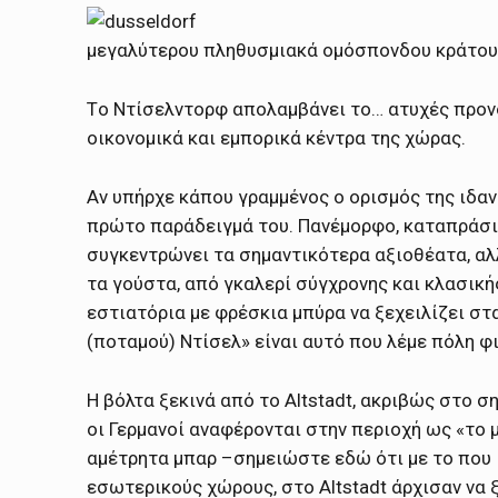
μεγαλύτερου πληθυσμιακά ομόσπονδου κράτους 
Tο Ντίσελντορφ απολαμβάνει το… ατυχές προνό
οικονομικά και εμπορικά κέντρα της χώρας.
Αν υπήρχε κάπου γραμμένος ο ορισμός της ιδανι
πρώτο παράδειγμά του. Πανέμορφο, καταπράσιν
συγκεντρώνει τα σημαντικότερα αξιοθέατα, αλ
τα γούστα, από γκαλερί σύγχρονης και κλασικής 
εστιατόρια με φρέσκια μπύρα να ξεχειλίζει στ
(ποταμού) Ντίσελ» είναι αυτό που λέμε πόλη φι
Η βόλτα ξεκινά από το Altstadt, ακριβώς στο σ
οι Γερμανοί αναφέρονται στην περιοχή ως «το 
αμέτρητα μπαρ –σημειώστε εδώ ότι με το που 
εσωτερικούς χώρους, στο Altstadt άρχισαν να 