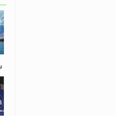
08 Απριλίου / Κοινωνία
Παγκόσμια Ημέρα Ρομά -Ένα σχολείο
που δίνει φωνή, ευκαιρίες και ελπίδα
08 Απριλίου / Υγεία
Τρίκαλα: Ολιστικό πρόγραμμα
άσκησης για άτομα με νόσο
Πάρκινσον στο Πανεπιστήμιο
Θεσσαλίας
μ
08 Απριλίου / Οικονομία
Εκτός έδρας συνεδριάσεις Δ.Σ.: το
Επιμελητήριο Ξάνθης ενισχύει την
επαφή με τους επαγγελματίες
08 Απριλίου / Άλλα Σπορ
Η Ξάνθη στον παλμό του ευρωπαϊκού
μπάσκετ U16 με το 2ο Διεθνές
Τουρνουά «Φ. Αμοιρίδης»