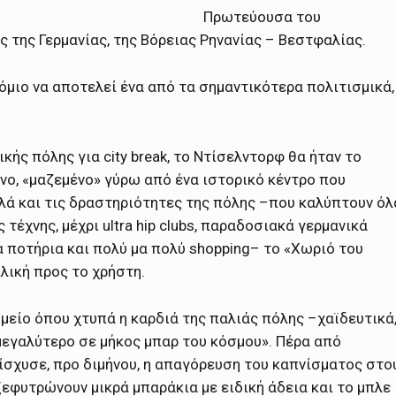
Πρωτεύουσα του
της Γερμανίας, της Βόρειας Ρηνανίας – Βεστφαλίας.
μιο να αποτελεί ένα από τα σημαντικότερα πολιτισμικά,
κής πόλης για city break, το Ντίσελντορφ θα ήταν το
ο, «μαζεμένο» γύρω από ένα ιστορικό κέντρο που
λά και τις δραστηριότητες της πόλης –που καλύπτουν όλ
τέχνης, μέχρι ultra hip clubs, παραδοσιακά γερμανικά
α ποτήρια και πολύ μα πολύ shopping– το «Χωριό του
λική προς το χρήστη.
ημείο όπου χτυπά η καρδιά της παλιάς πόλης –χαϊδευτικά
μεγαλύτερο σε μήκος μπαρ του κόσμου». Πέρα από
ίσχυσε, προ διμήνου, η απαγόρευση του καπνίσματος στο
ξεφυτρώνουν μικρά μπαράκια με ειδική άδεια και το μπλε