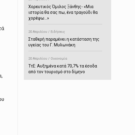
Χορευτικός Όμιλος Ξάνθης- «Mια
ιστορία θα σας πω, ένα τραγούδι θα
χορέψω…»
τά
20 Απριλίου / Ειδήσεις
Σταθερή παραμένει η κατάσταση της
υγείας του Γ. Μυλωνάκη
20 Απριλίου / Οικονομία
ΤτΕ: Αυξημένα κατά 70,7% τα έσοδα
από τον τουρισμό στο δίμηνο
,
Ιανουαρίου-Φεβρουαρίου
ο
20 Απριλίου / Αστυνομικά
ου
Συνελήφθη στο Παρανέστι για κατοχή
πιστολιού κρότου – αερίου
20 Απριλίου / Κόσμος
Ιαπωνία: Σεισμός 7,5 βαθμών –
Δεύτερο τσουνάμι ύψους 80