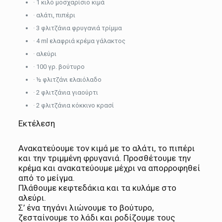
·
1 κιλό
μοσχαρίσιο κιμά
· αλάτι, πιπέρι
· 3 φλιτζάνια φρυγανιά τρίμμα
· 4 ml ελαφριά κρέμα γάλακτος
· αλεύρι
·
100 γρ.
βούτυρο
· ½ φλιτζάνι ελαιόλαδο
· 2 φλιτζάνια γιαούρτι
· 2 φλιτζάνια κόκκινο κρασί
Εκτέλεση
Ανακατεύουμε τον κιμά με το αλάτι, το πιπέρι
και την τριμμένη φρυγανιά. Προσθέτουμε την
κρέμα και ανακατεύουμε μέχρι να απορροφηθεί
από το μείγμα.
Πλάθουμε κεφτεδάκια και τα κυλάμε στο
αλεύρι.
Σ’ ένα τηγάνι λιώνουμε το βούτυρο,
ζεσταίνουμε το λάδι και ροδίζουμε τους