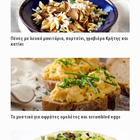
Πένες με λευκά μανιτάρια, πορτσίνι, γραβιέρα Κρήτης και
κατίκι
Το μυστικό για αφράτες ομελέτες και scrambled eggs