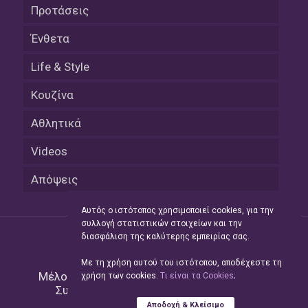
Προτάσεις
Ένθετα
Life & Style
Κουζίνα
Αθλητικά
Videos
Απόψεις
Αυτός ο ιστότοπος χρησιμοποιεί cookies, για την
συλλογή στατιστικών στοιχείων και την
διασφάλιση της καλύτερης εμπειρίας σας.
Με τη χρήση αυτού του ιστότοπου, αποδέχεστε τη
Μέλος του Δικτύου της
Hellas Press Media
|
χρήση των cookies.
Tι είναι τα Cookies;
Συντήρηση και Ανάπτυξη
Green Apple
Αποδοχή & Κλείσιμο