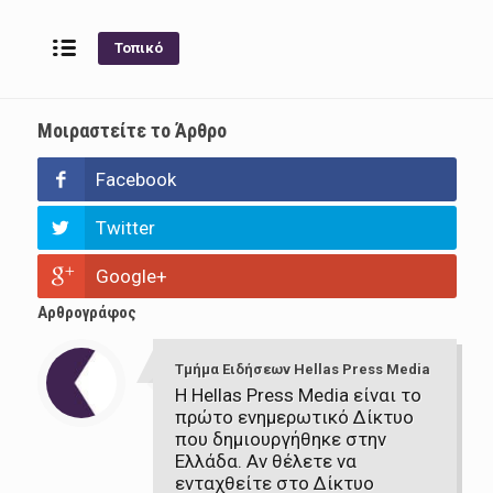
ΑΣΠΙΣ
387
Α’
-//-
ΠΗΓΑΔΙΩΝ
ΠΗΓΑΔΙΩΝ
Τοπικό
ΕΡ.ΑΣΤΕΡΑΣ
Μοιραστείτε το Άρθρο
388
Α’
-//-
ΣΕΛΕΡΟΥ
ΣΕΛΕΡΟΥ
Facebook
Twitter
ΑΕΤΟΣ
389
Α’
-//-
ΓΟΡΓΟΝΑΣ
ΓΟΡΓΟΝΑΣ
Google+
Αρθρογράφος
390
Α’
-//-
ΛΕΥΚΗΣ
ΑΕΚ ΚΥΨΕΛΗ
Τμήμα Ειδήσεων Hellas Press Media
Η Hellas Press Media είναι το
πρώτο ενημερωτικό Δίκτυο
που δημιουργήθηκε στην
ΑΤΛΑΣ
Ελλάδα. Αν θέλετε να
391
Β’
-//-
ΣΕΛΙΝΟΥ
ΣΕΛΙΝΟΥ
ενταχθείτε στο Δίκτυο