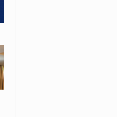
08 Απριλίου / Κοινωνία
Energean: Και φέτος στο πλευρό της
Ενορίας του Αγίου Γρηγορίου του
Θεολόγου στη Νέα Καρβάλη
08 Απριλίου /
Με επιτυχία ολοκληρώθηκε το
Thrace Negotiations Tournament
2026
08 Απριλίου /
Άστατος ο καιρός τις ημέρες του
Πάσχα
08 Απριλίου / Οικονομία
Κάτω από τα 100 δολάρια το
πετρέλαιο – Πτώση 20% στην τιμή
του ευρωπαϊκού αερίου
08 Απριλίου / Κοινωνία