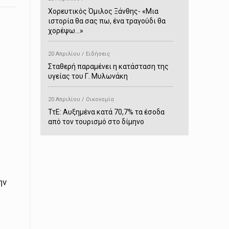
Χορευτικός Όμιλος Ξάνθης- «Mια
ιστορία θα σας πω, ένα τραγούδι θα
χορέψω…»
20 Απριλίου / Ειδήσεις
Σταθερή παραμένει η κατάσταση της
υγείας του Γ. Μυλωνάκη
20 Απριλίου / Οικονομία
ΤτΕ: Αυξημένα κατά 70,7% τα έσοδα
από τον τουρισμό στο δίμηνο
Ιανουαρίου-Φεβρουαρίου
20 Απριλίου / Αστυνομικά
Συνελήφθη στο Παρανέστι για κατοχή
πιστολιού κρότου – αερίου
ην
20 Απριλίου / Κόσμος
Ιαπωνία: Σεισμός 7,5 βαθμών –
Δεύτερο τσουνάμι ύψους 80