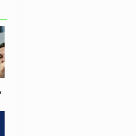
08 Απριλίου / Κοινωνία
Παγκόσμια Ημέρα Ρομά -Ένα σχολείο
που δίνει φωνή, ευκαιρίες και ελπίδα
08 Απριλίου / Υγεία
Τρίκαλα: Ολιστικό πρόγραμμα
άσκησης για άτομα με νόσο
Πάρκινσον στο Πανεπιστήμιο
Θεσσαλίας
08 Απριλίου / Οικονομία
Εκτός έδρας συνεδριάσεις Δ.Σ.: το
Επιμελητήριο Ξάνθης ενισχύει την
ν
επαφή με τους επαγγελματίες
08 Απριλίου / Άλλα Σπορ
Η Ξάνθη στον παλμό του ευρωπαϊκού
μπάσκετ U16 με το 2ο Διεθνές
Τουρνουά «Φ. Αμοιρίδης»