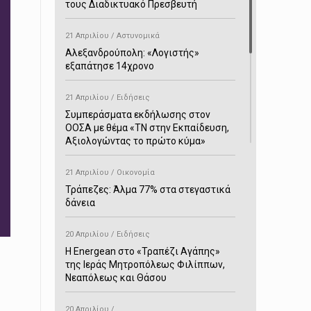
τους Διαδικτυακό Πρεσβευτή
21 Απριλίου / Αστυνομικά
Αλεξανδρούπολη: «Λογιστής»
εξαπάτησε 14χρονο
21 Απριλίου / Ειδήσεις
Συμπεράσματα εκδήλωσης στον
ΟΟΣΑ με θέμα «ΤΝ στην Εκπαίδευση,
Αξιολογώντας το πρώτο κύμα»
21 Απριλίου / Οικονομία
Τράπεζες: Άλμα 77% στα στεγαστικά
δάνεια
20 Απριλίου / Ειδήσεις
H Energean στο «Τραπέζι Αγάπης»
της Ιεράς Μητροπόλεως Φιλίππων,
Νεαπόλεως και Θάσου
20 Απριλίου /