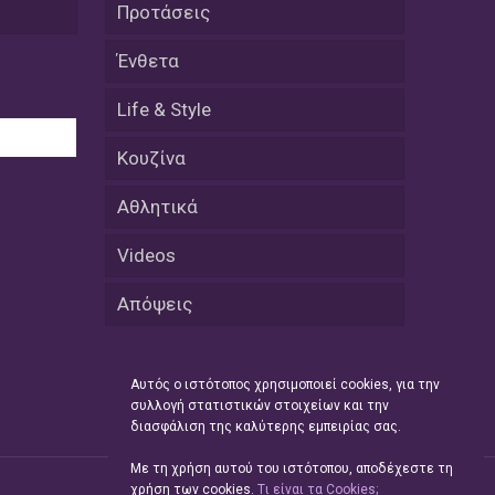
Προτάσεις
08 Απριλίου / Κοινωνία
Energean: Και φέτος στο πλευρό της
Ένθετα
Ενορίας του Αγίου Γρηγορίου του
Θεολόγου στη Νέα Καρβάλη
Life & Style
08 Απριλίου /
Κουζίνα
Με επιτυχία ολοκληρώθηκε το
Thrace Negotiations Tournament
Αθλητικά
2026
Videos
08 Απριλίου /
Άστατος ο καιρός τις ημέρες του
Απόψεις
Πάσχα
08 Απριλίου / Οικονομία
Αυτός ο ιστότοπος χρησιμοποιεί cookies, για την
Κάτω από τα 100 δολάρια το
συλλογή στατιστικών στοιχείων και την
πετρέλαιο – Πτώση 20% στην τιμή
διασφάλιση της καλύτερης εμπειρίας σας.
του ευρωπαϊκού αερίου
Με τη χρήση αυτού του ιστότοπου, αποδέχεστε τη
08 Απριλίου / Κοινωνία
χρήση των cookies.
Tι είναι τα Cookies;