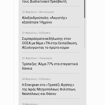
τους Διαδικτυακό Πρεσβευτή
21 Απριλίου / Αστυνομικά
Αλεξανδρούπολη: «Λογιστής»
εξαπάτησε 14χρονο
21 Απριλίου / Ειδήσεις
Συμπεράσματα εκδήλωσης στον
ΟΟΣΑ με θέμα «ΤΝ στην Εκπαίδευση,
Αξιολογώντας το πρώτο κύμα»
21 Απριλίου / Οικονομία
Τράπεζες: Άλμα 77% στα στεγαστικά
δάνεια
20 Απριλίου / Ειδήσεις
H Energean στο «Τραπέζι Αγάπης»
της Ιεράς Μητροπόλεως Φιλίππων,
Νεαπόλεως και Θάσου
20 Απριλίου /