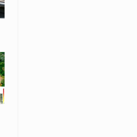
Το Μουσικό Σχολείο Ξάνθης σας
προσκαλεί στο σεμινάριο Χρήστου
Καλκάνη, «Get into the Music»
15 Απριλίου /
Υπογράφεται σήμερα η σύμβαση για
ερευνητική γεώτρηση στο Ιόνιο
15 Απριλίου /
Φυλάκιση 2,5 ετών σε δημοσιογράφο
στην Τουρκία για «διασπορά
παραπλανητικών πληροφοριών»
15 Απριλίου / Ειδήσεις
Νεφώσεις παροδικά αυξημένες σε
όλη τη χώρα – Αφρικανική σκόνη στα
κεντρικά και τα νότια
15 Απριλίου / Ελλάδα
Κλιμακώνουν τις κινητοποιήσεις
τους οι κτηνοτρόφοι της Λέσβου