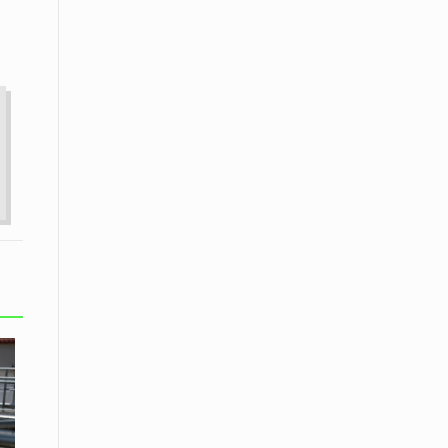
εκατοστών
20 Απριλίου / Ειδήσεις
Παρουσίαση του Κοινού
Προγράμματος Μεταπτυχιακών
Σπουδών «Evolutionary Medicine» από
το Δημοκρίτειο Πανεπιστήμιο
Θράκης
20 Απριλίου / Οικονομία
Μείωση 4,6% σημείωσε ο γενικός
δείκτης κύκλου εργασιών στη
βιομηχανία τον Φεβρουάριο εφέτος
ανακοίνωσε η ΕΛΣΤΑΤ
20 Απριλίου / Ειδήσεις
Λειβαδίτης Ξάνθης: Πώς η πατάτα
«εκμεταλλεύτηκε» την κληρονομιά
των Παγετώνων
20 Απριλίου /