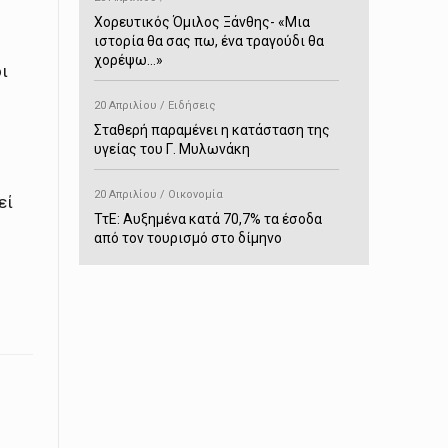
Χορευτικός Όμιλος Ξάνθης- «Mια
ιστορία θα σας πω, ένα τραγούδι θα
χορέψω…»
ι
20 Απριλίου / Ειδήσεις
Σταθερή παραμένει η κατάσταση της
υγείας του Γ. Μυλωνάκη
20 Απριλίου / Οικονομία
εί
ΤτΕ: Αυξημένα κατά 70,7% τα έσοδα
από τον τουρισμό στο δίμηνο
Ιανουαρίου-Φεβρουαρίου
20 Απριλίου / Αστυνομικά
Συνελήφθη στο Παρανέστι για κατοχή
πιστολιού κρότου – αερίου
20 Απριλίου / Κόσμος
Ιαπωνία: Σεισμός 7,5 βαθμών –
Δεύτερο τσουνάμι ύψους 80