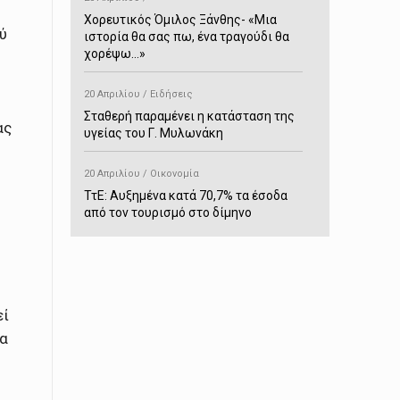
Χορευτικός Όμιλος Ξάνθης- «Mια
ύ
ιστορία θα σας πω, ένα τραγούδι θα
χορέψω…»
20 Απριλίου / Ειδήσεις
Σταθερή παραμένει η κατάσταση της
ας
υγείας του Γ. Μυλωνάκη
20 Απριλίου / Οικονομία
ΤτΕ: Αυξημένα κατά 70,7% τα έσοδα
από τον τουρισμό στο δίμηνο
Ιανουαρίου-Φεβρουαρίου
20 Απριλίου / Αστυνομικά
Συνελήφθη στο Παρανέστι για κατοχή
πιστολιού κρότου – αερίου
εί
τα
20 Απριλίου / Κόσμος
Ιαπωνία: Σεισμός 7,5 βαθμών –
Δεύτερο τσουνάμι ύψους 80