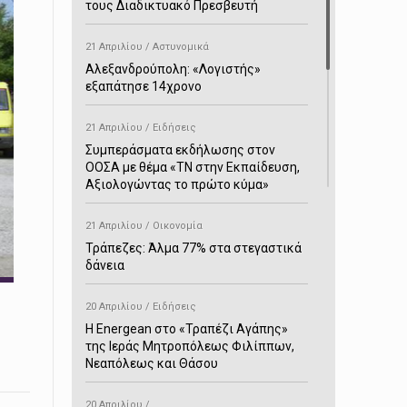
τους Διαδικτυακό Πρεσβευτή
21 Απριλίου / Αστυνομικά
Αλεξανδρούπολη: «Λογιστής»
εξαπάτησε 14χρονο
21 Απριλίου / Ειδήσεις
Συμπεράσματα εκδήλωσης στον
ΟΟΣΑ με θέμα «ΤΝ στην Εκπαίδευση,
Αξιολογώντας το πρώτο κύμα»
21 Απριλίου / Οικονομία
Τράπεζες: Άλμα 77% στα στεγαστικά
δάνεια
20 Απριλίου / Ειδήσεις
H Energean στο «Τραπέζι Αγάπης»
της Ιεράς Μητροπόλεως Φιλίππων,
Νεαπόλεως και Θάσου
20 Απριλίου /