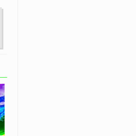
Το Μουσικό Σχολείο Ξάνθης σας
προσκαλεί στο σεμινάριο Χρήστου
Καλκάνη, «Get into the Music»
15 Απριλίου /
Υπογράφεται σήμερα η σύμβαση για
ερευνητική γεώτρηση στο Ιόνιο
15 Απριλίου /
Φυλάκιση 2,5 ετών σε δημοσιογράφο
στην Τουρκία για «διασπορά
παραπλανητικών πληροφοριών»
15 Απριλίου / Ειδήσεις
Νεφώσεις παροδικά αυξημένες σε
όλη τη χώρα – Αφρικανική σκόνη στα
κεντρικά και τα νότια
15 Απριλίου / Ελλάδα
Κλιμακώνουν τις κινητοποιήσεις
τους οι κτηνοτρόφοι της Λέσβου