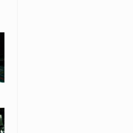
08 Απριλίου / Κοινωνία
Παγκόσμια Ημέρα Ρομά -Ένα σχολείο
που δίνει φωνή, ευκαιρίες και ελπίδα
08 Απριλίου / Υγεία
Τρίκαλα: Ολιστικό πρόγραμμα
άσκησης για άτομα με νόσο
Πάρκινσον στο Πανεπιστήμιο
Θεσσαλίας
08 Απριλίου / Οικονομία
Εκτός έδρας συνεδριάσεις Δ.Σ.: το
Επιμελητήριο Ξάνθης ενισχύει την
επαφή με τους επαγγελματίες
08 Απριλίου / Άλλα Σπορ
Η Ξάνθη στον παλμό του ευρωπαϊκού
μπάσκετ U16 με το 2ο Διεθνές
Τουρνουά «Φ. Αμοιρίδης»