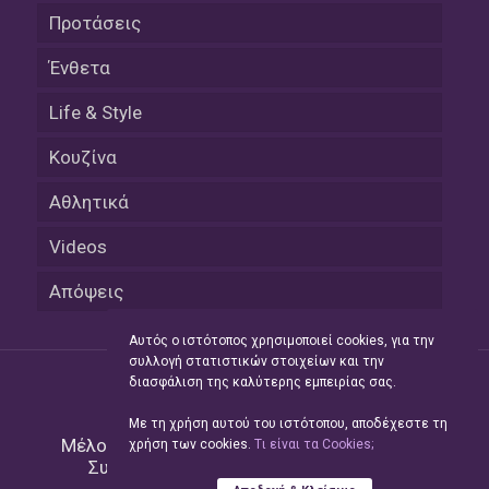
Προτάσεις
Ένθετα
Life & Style
Κουζίνα
Αθλητικά
Videos
Απόψεις
Αυτός ο ιστότοπος χρησιμοποιεί cookies, για την
συλλογή στατιστικών στοιχείων και την
διασφάλιση της καλύτερης εμπειρίας σας.
Με τη χρήση αυτού του ιστότοπου, αποδέχεστε τη
Μέλος του Δικτύου της
Hellas Press Media
|
χρήση των cookies.
Tι είναι τα Cookies;
Συντήρηση και Ανάπτυξη
Green Apple