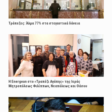
Τράπεζες: Άλμα 77% στα στεγαστικά δάνεια
H Energean στο «Τραπέζι Αγάπης» της Ιεράς
Μητροπόλεως Φιλίππων, Νεαπόλεως και Θάσου