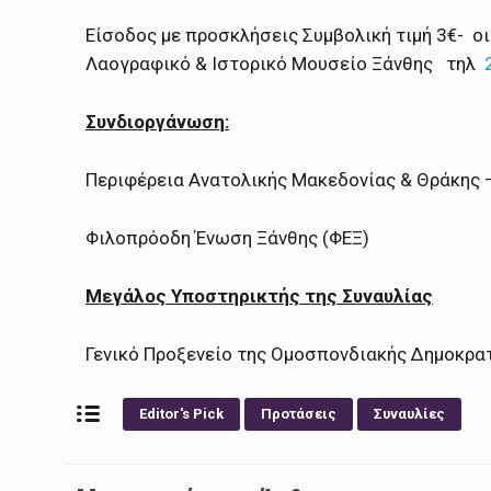
Είσοδος με προσκλήσεις Συμβολική τιμή 3€- ο
Λαογραφικό & Ιστορικό Μουσείο Ξάνθης τηλ
Συνδιοργάνωση:
Περιφέρεια Ανατολικής Μακεδονίας & Θράκης 
Φιλοπρόοδη Ένωση Ξάνθης (ΦΕΞ)
Μεγάλος Υποστηρικτής της Συναυλίας
Γενικό Προξενείο της Ομοσπονδιακής Δημοκρατ
Editor's Pick
Προτάσεις
Συναυλίες