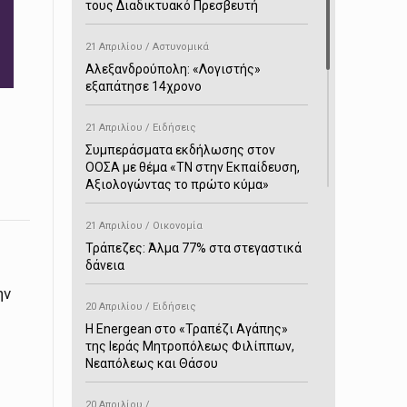
τους Διαδικτυακό Πρεσβευτή
21 Απριλίου / Αστυνομικά
Αλεξανδρούπολη: «Λογιστής»
εξαπάτησε 14χρονο
21 Απριλίου / Ειδήσεις
Συμπεράσματα εκδήλωσης στον
ΟΟΣΑ με θέμα «ΤΝ στην Εκπαίδευση,
Αξιολογώντας το πρώτο κύμα»
21 Απριλίου / Οικονομία
Τράπεζες: Άλμα 77% στα στεγαστικά
δάνεια
ην
20 Απριλίου / Ειδήσεις
H Energean στο «Τραπέζι Αγάπης»
της Ιεράς Μητροπόλεως Φιλίππων,
Νεαπόλεως και Θάσου
20 Απριλίου /