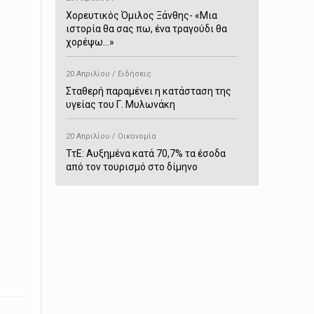
Χορευτικός Όμιλος Ξάνθης- «Mια
ιστορία θα σας πω, ένα τραγούδι θα
χορέψω…»
20 Απριλίου / Ειδήσεις
Σταθερή παραμένει η κατάσταση της
υγείας του Γ. Μυλωνάκη
20 Απριλίου / Οικονομία
ΤτΕ: Αυξημένα κατά 70,7% τα έσοδα
από τον τουρισμό στο δίμηνο
Ιανουαρίου-Φεβρουαρίου
20 Απριλίου / Αστυνομικά
Συνελήφθη στο Παρανέστι για κατοχή
πιστολιού κρότου – αερίου
20 Απριλίου / Κόσμος
Ιαπωνία: Σεισμός 7,5 βαθμών –
Δεύτερο τσουνάμι ύψους 80