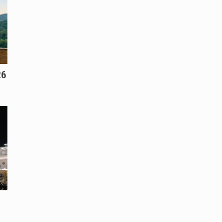
Το Μουσικό Σχολείο Ξάνθης σας
προσκαλεί στο σεμινάριο Χρήστου
Καλκάνη, «Get into the Music»
15 Απριλίου /
Υπογράφεται σήμερα η σύμβαση για
ερευνητική γεώτρηση στο Ιόνιο
26
15 Απριλίου /
Φυλάκιση 2,5 ετών σε δημοσιογράφο
στην Τουρκία για «διασπορά
παραπλανητικών πληροφοριών»
15 Απριλίου / Ειδήσεις
Νεφώσεις παροδικά αυξημένες σε
όλη τη χώρα – Αφρικανική σκόνη στα
κεντρικά και τα νότια
15 Απριλίου / Ελλάδα
Κλιμακώνουν τις κινητοποιήσεις
τους οι κτηνοτρόφοι της Λέσβου